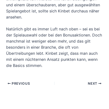
und einem überschaubaren, aber gut ausgewählten
Spielangebot ist, sollte sich Kinbet durchaus näher
ansehen.
Natürlich gibt es immer Luft nach oben – sei es bei
der Spielauswahl oder bei den Bonusaktionen. Doch
manchmal ist weniger eben mehr, und das gilt
besonders in einer Branche, die oft von
Übertreibungen lebt. Kinbet zeigt, dass man auch
mit einem nüchternen Ansatz punkten kann, wenn
die Basics stimmen.
PREVIOUS
NEXT