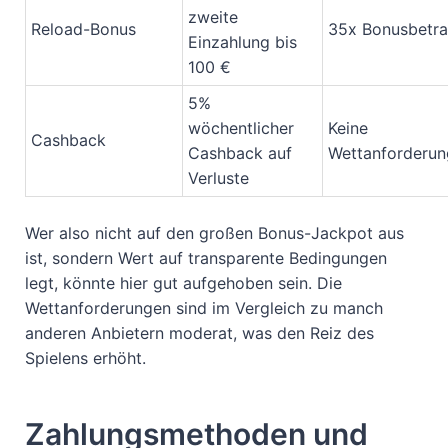
zweite
Reload-Bonus
35x Bonusbetr
Einzahlung bis
100 €
5%
wöchentlicher
Keine
Cashback
Cashback auf
Wettanforderun
Verluste
Wer also nicht auf den großen Bonus-Jackpot aus
ist, sondern Wert auf transparente Bedingungen
legt, könnte hier gut aufgehoben sein. Die
Wettanforderungen sind im Vergleich zu manch
anderen Anbietern moderat, was den Reiz des
Spielens erhöht.
Zahlungsmethoden und