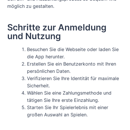
möglich zu gestalten.
Schritte zur Anmeldung
und Nutzung
Besuchen Sie die Webseite oder laden Sie
die App herunter.
Erstellen Sie ein Benutzerkonto mit Ihren
persönlichen Daten.
Verifizieren Sie Ihre Identität für maximale
Sicherheit.
Wählen Sie eine Zahlungsmethode und
tätigen Sie Ihre erste Einzahlung.
Starten Sie Ihr Spielerlebnis mit einer
großen Auswahl an Spielen.