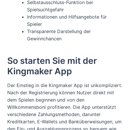
Selbstausschluss-Funktion bei
Spielsuchtgefahr
Informationen und Hilfsangebote für
Spieler
Transparente Darstellung der
Gewinnchancen
So starten Sie mit der
Kingmaker App
Der Einstieg in die Kingmaker App ist unkompliziert.
Nach der Registrierung können Nutzer direkt mit
dem Spielen beginnen und von den
Willkommensboni profitieren. Die App unterstützt
verschiedene Zahlungsmethoden, darunter
Kreditkarten, E-Wallets und Banküberweisungen, um
den Ein- und Auszahlungsprozess so bequem wie