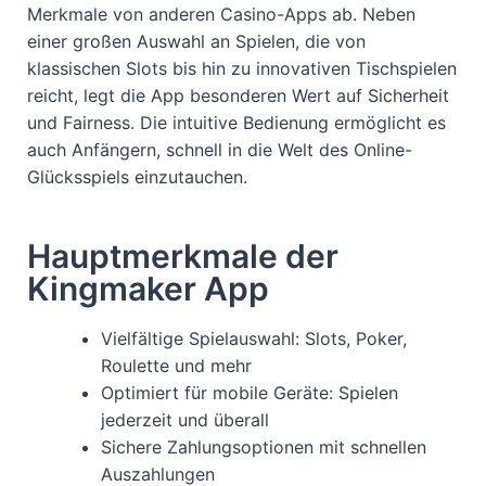
Merkmale von anderen Casino-Apps ab. Neben
einer großen Auswahl an Spielen, die von
klassischen Slots bis hin zu innovativen Tischspielen
reicht, legt die App besonderen Wert auf Sicherheit
und Fairness. Die intuitive Bedienung ermöglicht es
auch Anfängern, schnell in die Welt des Online-
Glücksspiels einzutauchen.
Hauptmerkmale der
Kingmaker App
Vielfältige Spielauswahl: Slots, Poker,
Roulette und mehr
Optimiert für mobile Geräte: Spielen
jederzeit und überall
Sichere Zahlungsoptionen mit schnellen
Auszahlungen