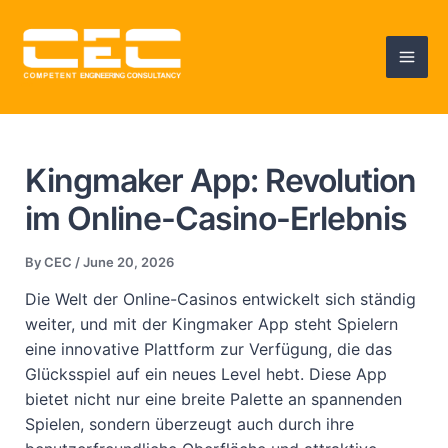
Skip
Post
Mai
to
navigation
Men
content
CEC
Kingmaker App: Revolution
im Online-Casino-Erlebnis
By
CEC
/
June 20, 2026
Die Welt der Online-Casinos entwickelt sich ständig
weiter, und mit der Kingmaker App steht Spielern
eine innovative Plattform zur Verfügung, die das
Glücksspiel auf ein neues Level hebt. Diese App
bietet nicht nur eine breite Palette an spannenden
Spielen, sondern überzeugt auch durch ihre