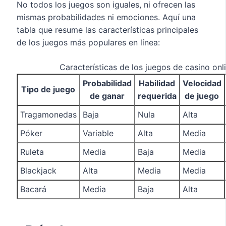
No todos los juegos son iguales, ni ofrecen las
mismas probabilidades ni emociones. Aquí una
tabla que resume las características principales
de los juegos más populares en línea:
Características de los juegos de casino onl
Probabilidad
Habilidad
Velocidad
Tipo de juego
de ganar
requerida
de juego
Tragamonedas
Baja
Nula
Alta
Póker
Variable
Alta
Media
Ruleta
Media
Baja
Media
Blackjack
Alta
Media
Media
Bacará
Media
Baja
Alta