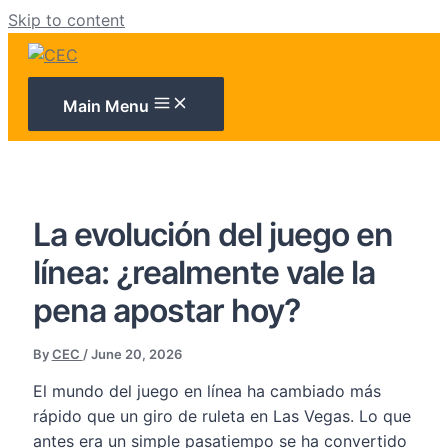
Skip to content
CEC
Main Menu
La evolución del juego en
línea: ¿realmente vale la
pena apostar hoy?
By
CEC
/
June 20, 2026
El mundo del juego en línea ha cambiado más
rápido que un giro de ruleta en Las Vegas. Lo que
antes era un simple pasatiempo se ha convertido