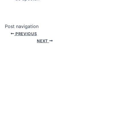
Post navigation
PREVIOUS
NEXT