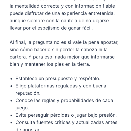
la mentalidad correcta y con información fiable
puede disfrutar de una experiencia entretenida,
aunque siempre con la cautela de no dejarse
llevar por el espejismo de ganar fácil.
Al final, la pregunta no es si vale la pena apostar,
sino cómo hacerlo sin perder la cabeza ni la
cartera. Y para eso, nada mejor que informarse
bien y mantener los pies en la tierra.
Establece un presupuesto y respétalo.
Elige plataformas reguladas y con buena
reputación.
Conoce las reglas y probabilidades de cada
juego.
Evita perseguir pérdidas o jugar bajo presión.
Consulta fuentes críticas y actualizadas antes
de apostar.