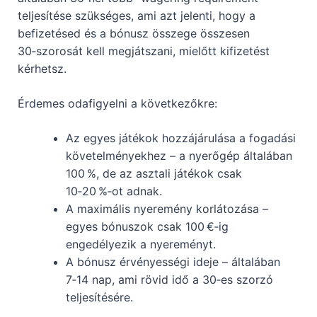
teljesítése szükséges, ami azt jelenti, hogy a
befizetésed és a bónusz összege összesen
30‑szorosát kell megjátszani, mielőtt kifizetést
kérhetsz.
Érdemes odafigyelni a következőkre:
Az egyes játékok hozzájárulása a fogadási
követelményekhez – a nyerőgép általában
100 %, de az asztali játékok csak
10‑20 %‑ot adnak.
A maximális nyeremény korlátozása –
egyes bónuszok csak 100 €‑ig
engedélyezik a nyereményt.
A bónusz érvényességi ideje – általában
7‑14 nap, ami rövid idő a 30‑es szorzó
teljesítésére.