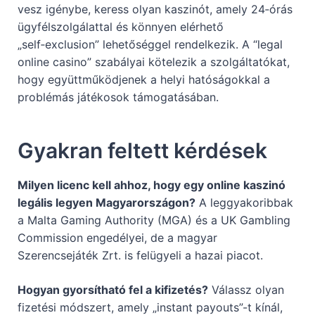
vesz igénybe, keress olyan kaszinót, amely 24‑órás
ügyfélszolgálattal és könnyen elérhető
„self‑exclusion” lehetőséggel rendelkezik. A “legal
online casino” szabályai kötelezik a szolgáltatókat,
hogy együttműködjenek a helyi hatóságokkal a
problémás játékosok támogatásában.
Gyakran feltett kérdések
Milyen licenc kell ahhoz, hogy egy online kaszinó
legális legyen Magyarországon?
A leggyakoribbak
a Malta Gaming Authority (MGA) és a UK Gambling
Commission engedélyei, de a magyar
Szerencsejáték Zrt. is felügyeli a hazai piacot.
Hogyan gyorsítható fel a kifizetés?
Válassz olyan
fizetési módszert, amely „instant payouts”-t kínál,