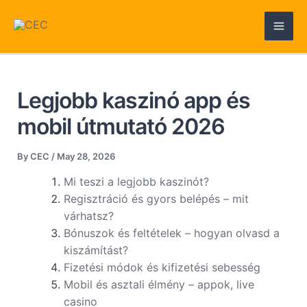
Skip
Post
Mai
to
navigation
CEC
Men
content
Legjobb kaszinó app és
mobil útmutató 2026
By
CEC
/
May 28, 2026
Mi teszi a legjobb kaszinót?
Regisztráció és gyors belépés – mit
várhatsz?
Bónuszok és feltételek – hogyan olvasd a
kiszámítást?
Fizetési módok és kifizetési sebesség
Mobil és asztali élmény – appok, live
casino