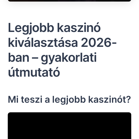
Legjobb kaszinó
kiválasztása 2026-
ban – gyakorlati
útmutató
Mi teszi a legjobb kaszinót?