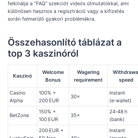
felkínálja a “FAQ” szekciót videós útmutatókkal, ami
különösen hasznos a regisztráció vagy a kifizetés
során felmerülő gyakori problémákra.
Összehasonlító táblázat a
top 3 kaszinóról
Welcome
Wagering
Withdrawa
Kaszinó
Bonus
requirement
speed
Casino
100% +
Instant
30×
Alpha
200 EUR
(e‑wallet)
150% +
24‑48 h
BetZone
35×
100 EUR
(bank)
200 EUR +
Instant