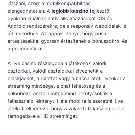
játszani, ezért a mobilkompatibilitás
elengedhetetlen. A
legjobb kaszinó
fejlesztői
gyakran kínálnak natív alkalmazásokat iOS és
Android rendszerekre, de a responsív weboldalak is
jól működnek. Az appok előnye, hogy push
értesítésekkel gyorsan értesítenek a bónuszokról és
a promóciókról.
A live casino részlegben a játékosok valódi
osztókkal, valódi asztalokkal élvezhetik a
blackjacket, a rulettet vagy a baccaratot. Ilyenkor a
streaming minősége, a chat lehetőség és a
különböző asztal limitek mind befolyásolják a
felhasználói élményt. Ha a mobilra is szeretnél live
játékot, ellenőrizd, hogy a választott kaszinó appja
támogatja-e a HD streaminget.