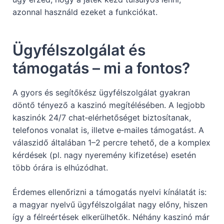
azonnal használd ezeket a funkciókat.
Ügyfélszolgálat és
támogatás – mi a fontos?
A gyors és segítőkész ügyfélszolgálat gyakran
döntő tényező a kaszinó megítélésében. A legjobb
kaszinók 24/7 chat‑elérhetőséget biztosítanak,
telefonos vonalat is, illetve e‑mailes támogatást. A
válaszidő általában 1–2 percre tehető, de a komplex
kérdések (pl. nagy nyeremény kifizetése) esetén
több órára is elhúzódhat.
Érdemes ellenőrizni a támogatás nyelvi kínálatát is:
a magyar nyelvű ügyfélszolgálat nagy előny, hiszen
így a félreértések elkerülhetők. Néhány kaszinó már