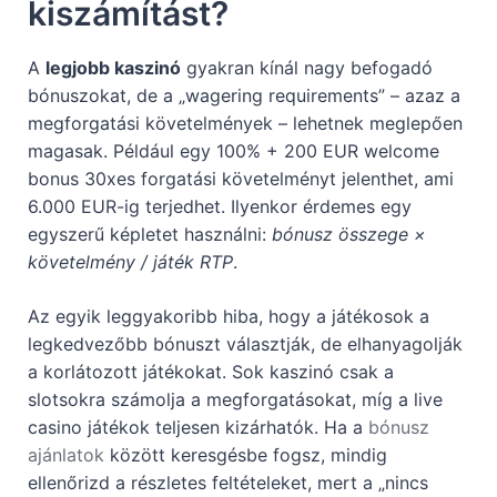
kiszámítást?
A
legjobb kaszinó
gyakran kínál nagy befogadó
bónuszokat, de a „wagering requirements” – azaz a
megforgatási követelmények – lehetnek meglepően
magasak. Például egy 100% + 200 EUR welcome
bonus 30xes forgatási követelményt jelenthet, ami
6.000 EUR-ig terjedhet. Ilyenkor érdemes egy
egyszerű képletet használni:
bónusz összege ×
követelmény / játék RTP
.
Az egyik leggyakoribb hiba, hogy a játékosok a
legkedvezőbb bónuszt választják, de elhanyagolják
a korlátozott játékokat. Sok kaszinó csak a
slotsokra számolja a megforgatásokat, míg a live
casino játékok teljesen kizárhatók. Ha a
bónusz
ajánlatok
között keresgésbe fogsz, mindig
ellenőrizd a részletes feltételeket, mert a „nincs