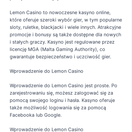
Lemon Casino to nowoczesne kasyno online,
które oferuje szeroki wybór gier, w tym popularne
sloty, ruletke, blackjacki i wiele innych. Atrakcyjne
promocje i bonusy są także dostępne dla nowych
i stałych graczy. Kasyno jest regulowane przez
licencję MGA (Malta Gaming Authority), co
gwarantuje bezpieczeństwo i uczciwość gier.
Wprowadzenie do Lemon Casino
Wprowadzenie do Lemon Casino jest proste. Po
zarejestrowaniu się, możesz zalogować się za
pomocą swojego loginu i hasła. Kasyno oferuje
także możliwość logowania się za pomocą
Facebooka lub Google.
Wprowadzenie do Lemon Casino