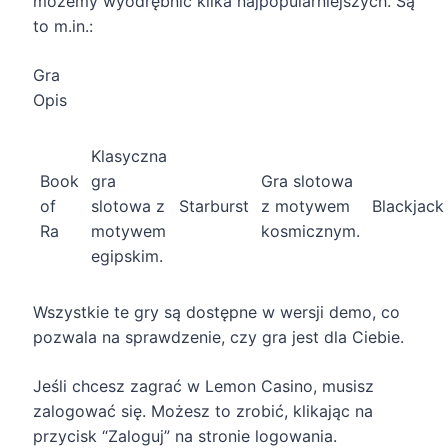
możemy wyodrębnić kilka najpopularniejszych. Są
to m.in.:
Gra
Opis
Klasyczna
Book
gra
Gra slotowa
of
slotowa z
Starburst
z motywem
Blackjack
Ra
motywem
kosmicznym.
egipskim.
Wszystkie te gry są dostępne w wersji demo, co
pozwala na sprawdzenie, czy gra jest dla Ciebie.
Jeśli chcesz zagrać w Lemon Casino, musisz
zalogować się. Możesz to zrobić, klikając na
przycisk “Zaloguj” na stronie logowania.