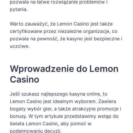
pozwala na łatwe rozwiązanie problemów i
pytania.
Warto zauważyć, że Lemon Casino jest także
certyfikowane przez niezależne organizacje, co
pozwala na pewność, że kasyno jest bezpieczne i
uczciwe.
Wprowadzenie do Lemon
Casino
Jeśli szukasz najlepszego kasyna online, to
Lemon Casino jest idealnym wyborem. Zawiera
bogaty wybór gier, a także atrakcyjne promocje i
bonusy. W tym artykule przedstawimy wstęp do
świata Lemon Casino, aby pomoć w
podejmowaniu decyzji.