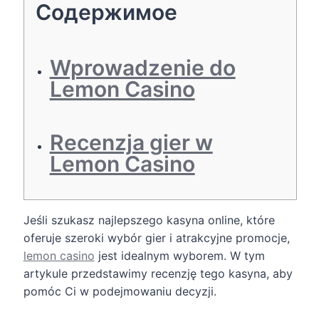
Содержимое
Wprowadzenie do
Lemon Casino
Recenzja gier w
Lemon Casino
Jeśli szukasz najlepszego kasyna online, które
oferuje szeroki wybór gier i atrakcyjne promocje,
lemon casino
jest idealnym wyborem. W tym
artykule przedstawimy recenzję tego kasyna, aby
pomóc Ci w podejmowaniu decyzji.