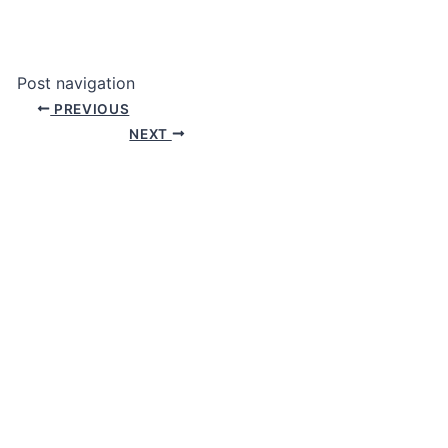
Post navigation
PREVIOUS
NEXT