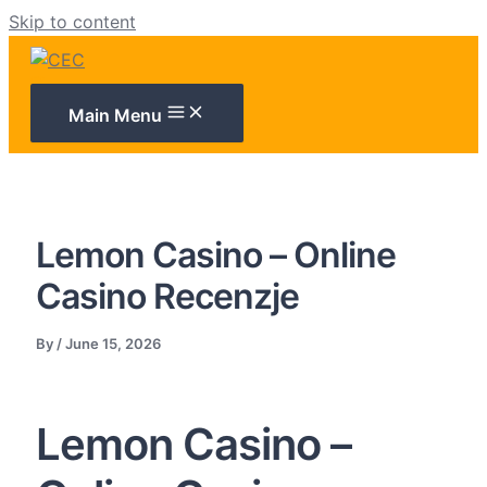
Skip to content
CEC
Main Menu
Lemon Casino – Online
Casino Recenzje
By
/
June 15, 2026
Lemon Casino –