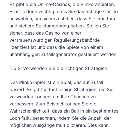
Es gibt viele Online-Casinos, die Plinko anbieten.
Es ist jedoch wichtig, dass Sie das richtige Casino
auswählen, um sicherzustellen, dass Sie eine faire
und sichere Spielumgebung haben. Stellen Sie
sicher, dass das Casino von einer
vertrauenswürdigen Regulierungsbehörde
lizenziert ist und dass die Spiele von einem
unabhängigen Zufallsgenerator gesteuert werden.
Tip 2: Verwenden Sie die richtigen Strategien
Das Plinko-Spiel ist ein Spiel, das auf Zufall
basiert. Es gibt jedoch einige Strategien, die Sie
verwenden können, um Ihre Chancen zu
verbessern. Zum Beispiel können Sie die
Wahrscheinlichkeit, dass ein Ball in ein bestimmtes
Loch fällt, berechnen, indem Sie die Anzahl der
möglichen Ausgänge multiplizieren. Dies kann