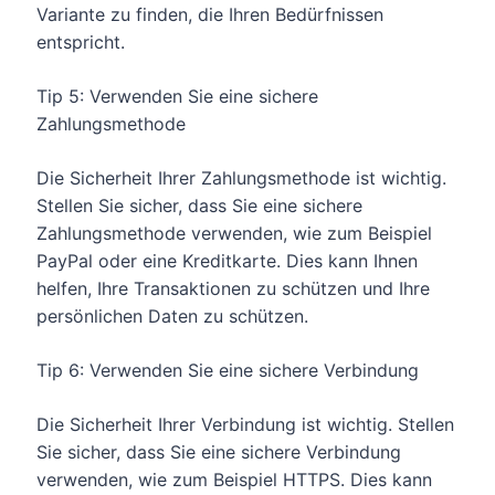
Variante zu finden, die Ihren Bedürfnissen
entspricht.
Tip 5: Verwenden Sie eine sichere
Zahlungsmethode
Die Sicherheit Ihrer Zahlungsmethode ist wichtig.
Stellen Sie sicher, dass Sie eine sichere
Zahlungsmethode verwenden, wie zum Beispiel
PayPal oder eine Kreditkarte. Dies kann Ihnen
helfen, Ihre Transaktionen zu schützen und Ihre
persönlichen Daten zu schützen.
Tip 6: Verwenden Sie eine sichere Verbindung
Die Sicherheit Ihrer Verbindung ist wichtig. Stellen
Sie sicher, dass Sie eine sichere Verbindung
verwenden, wie zum Beispiel HTTPS. Dies kann