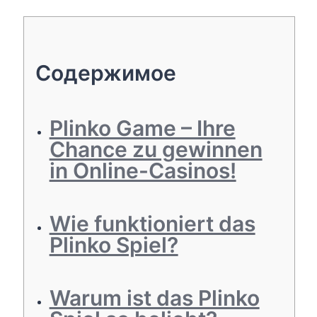
Содержимое
Plinko Game – Ihre
Chance zu gewinnen
in Online-Casinos!
Wie funktioniert das
Plinko Spiel?
Warum ist das Plinko