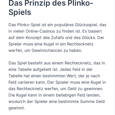
Das Prinzip des Plinko-
Spiels
Das Plinko-Spiel ist ein populäres Glücksspiel, das
in vielen Online-Casinos zu finden ist. Es basiert
auf dem Konzept des Zufalls und des Glücks. Der
Spieler muss eine Kugel in ein Rechtecknetz
werfen, um Gewinnchancen zu haben.
Das Spiel besteht aus einem Rechtecknetz, das in
eine Tabelle aufgeteilt ist. Jedes Feld in der
Tabelle hat einen bestimmten Wert, der je nach
Feld variieren kann. Der Spieler muss eine Kugel in
das Rechtecknetz werfen, um Geld zu gewinnen.
Die Kugel kann in einem beliebigen Feld landen,
wodurch der Spieler eine bestimmte Summe Geld
gewinnt.