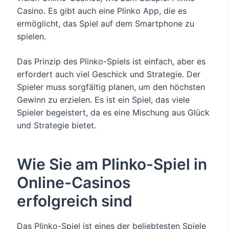
Casino. Es gibt auch eine Plinko App, die es
ermöglicht, das Spiel auf dem Smartphone zu
spielen.
Das Prinzip des Plinko-Spiels ist einfach, aber es
erfordert auch viel Geschick und Strategie. Der
Spieler muss sorgfältig planen, um den höchsten
Gewinn zu erzielen. Es ist ein Spiel, das viele
Spieler begeistert, da es eine Mischung aus Glück
und Strategie bietet.
Wie Sie am Plinko-Spiel in
Online-Casinos
erfolgreich sind
Das Plinko-Spiel ist eines der beliebtesten Spiele