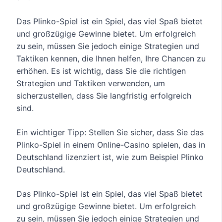
Das Plinko-Spiel ist ein Spiel, das viel Spaß bietet
und großzügige Gewinne bietet. Um erfolgreich
zu sein, müssen Sie jedoch einige Strategien und
Taktiken kennen, die Ihnen helfen, Ihre Chancen zu
erhöhen. Es ist wichtig, dass Sie die richtigen
Strategien und Taktiken verwenden, um
sicherzustellen, dass Sie langfristig erfolgreich
sind.
Ein wichtiger Tipp: Stellen Sie sicher, dass Sie das
Plinko-Spiel in einem Online-Casino spielen, das in
Deutschland lizenziert ist, wie zum Beispiel Plinko
Deutschland.
Das Plinko-Spiel ist ein Spiel, das viel Spaß bietet
und großzügige Gewinne bietet. Um erfolgreich
zu sein, müssen Sie jedoch einige Strategien und