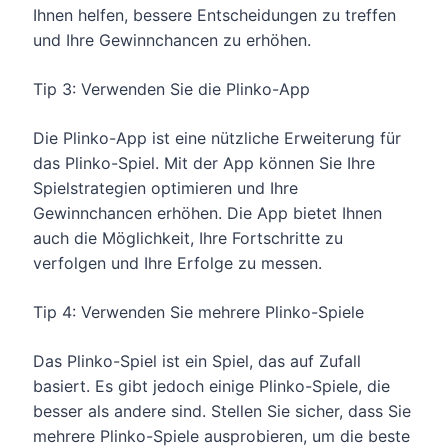
Ihnen helfen, bessere Entscheidungen zu treffen
und Ihre Gewinnchancen zu erhöhen.
Tip 3: Verwenden Sie die Plinko-App
Die Plinko-App ist eine nützliche Erweiterung für
das Plinko-Spiel. Mit der App können Sie Ihre
Spielstrategien optimieren und Ihre
Gewinnchancen erhöhen. Die App bietet Ihnen
auch die Möglichkeit, Ihre Fortschritte zu
verfolgen und Ihre Erfolge zu messen.
Tip 4: Verwenden Sie mehrere Plinko-Spiele
Das Plinko-Spiel ist ein Spiel, das auf Zufall
basiert. Es gibt jedoch einige Plinko-Spiele, die
besser als andere sind. Stellen Sie sicher, dass Sie
mehrere Plinko-Spiele ausprobieren, um die beste