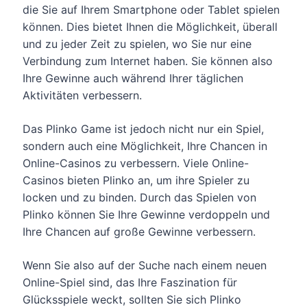
die Sie auf Ihrem Smartphone oder Tablet spielen
können. Dies bietet Ihnen die Möglichkeit, überall
und zu jeder Zeit zu spielen, wo Sie nur eine
Verbindung zum Internet haben. Sie können also
Ihre Gewinne auch während Ihrer täglichen
Aktivitäten verbessern.
Das Plinko Game ist jedoch nicht nur ein Spiel,
sondern auch eine Möglichkeit, Ihre Chancen in
Online-Casinos zu verbessern. Viele Online-
Casinos bieten Plinko an, um ihre Spieler zu
locken und zu binden. Durch das Spielen von
Plinko können Sie Ihre Gewinne verdoppeln und
Ihre Chancen auf große Gewinne verbessern.
Wenn Sie also auf der Suche nach einem neuen
Online-Spiel sind, das Ihre Faszination für
Glücksspiele weckt, sollten Sie sich Plinko