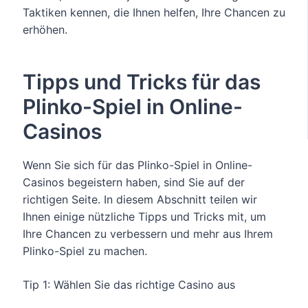
Taktiken kennen, die Ihnen helfen, Ihre Chancen zu
erhöhen.
Tipps und Tricks für das
Plinko-Spiel in Online-
Casinos
Wenn Sie sich für das Plinko-Spiel in Online-
Casinos begeistern haben, sind Sie auf der
richtigen Seite. In diesem Abschnitt teilen wir
Ihnen einige nützliche Tipps und Tricks mit, um
Ihre Chancen zu verbessern und mehr aus Ihrem
Plinko-Spiel zu machen.
Tip 1: Wählen Sie das richtige Casino aus