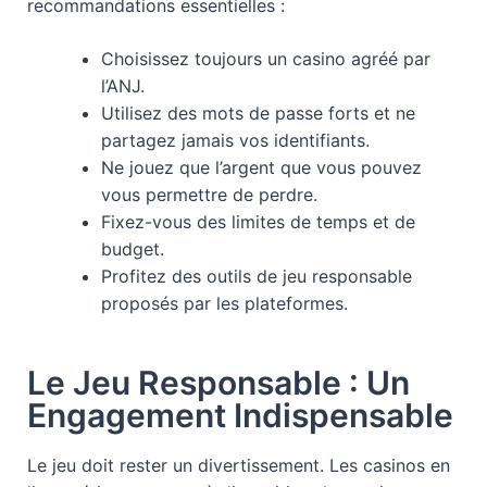
recommandations essentielles :
Choisissez toujours un casino agréé par
l’ANJ.
Utilisez des mots de passe forts et ne
partagez jamais vos identifiants.
Ne jouez que l’argent que vous pouvez
vous permettre de perdre.
Fixez-vous des limites de temps et de
budget.
Profitez des outils de jeu responsable
proposés par les plateformes.
Le Jeu Responsable : Un
Engagement Indispensable
Le jeu doit rester un divertissement. Les casinos en