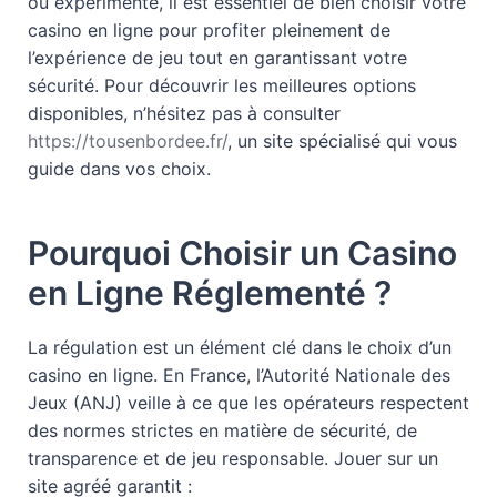
ou expérimenté, il est essentiel de bien choisir votre
casino en ligne pour profiter pleinement de
l’expérience de jeu tout en garantissant votre
sécurité. Pour découvrir les meilleures options
disponibles, n’hésitez pas à consulter
https://tousenbordee.fr/
, un site spécialisé qui vous
guide dans vos choix.
Pourquoi Choisir un Casino
en Ligne Réglementé ?
La régulation est un élément clé dans le choix d’un
casino en ligne. En France, l’Autorité Nationale des
Jeux (ANJ) veille à ce que les opérateurs respectent
des normes strictes en matière de sécurité, de
transparence et de jeu responsable. Jouer sur un
site agréé garantit :