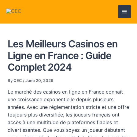
Skip
Post
Mai
to
navigation
CEC
Men
content
Les Meilleurs Casinos en
Ligne en France : Guide
Complet 2024
By
CEC
/
June 20, 2026
Le marché des casinos en ligne en France connaît
une croissance exponentielle depuis plusieurs
années. Avec une réglementation stricte et une offre
toujours plus diversifiée, les joueurs français ont
accès à une multitude de plateformes fiables et
divertissantes. Que vous soyez un joueur débutant