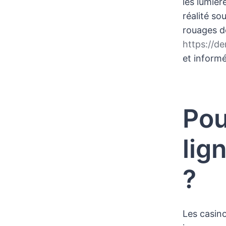
les lumièr
réalité s
rouages de
https://d
et inform
Pou
lig
?
Les casino