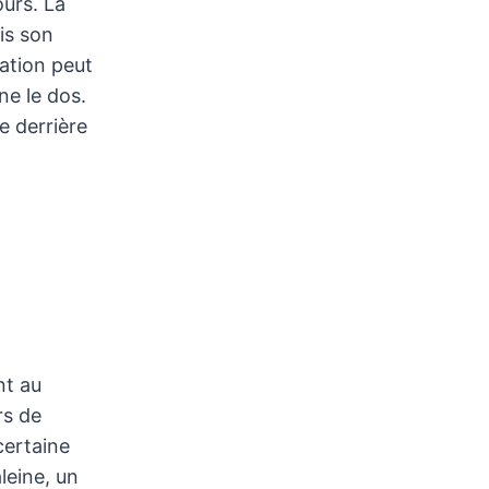
urs. La
uis son
ation peut
ne le dos.
e derrière
nt au
rs de
certaine
leine, un