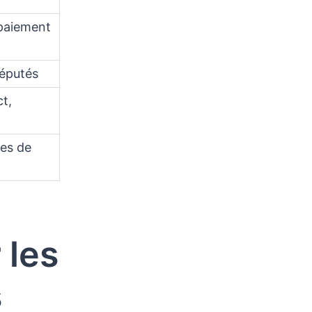
 paiement
réputés
ct,
ces de
 les
s