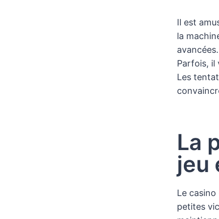
Il est am
la machin
avancées. 
Parfois, i
Les tentat
convaincr
La 
jeu 
Le casino 
petites vi