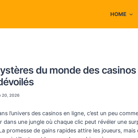
HOME
ystères du monde des casinos
dévoilés
 20, 2026
ns l’univers des casinos en ligne, c’est un peu comm
r dans une jungle où chaque clic peut révéler une sur
La promesse de gains rapides attire les joueurs, mais 