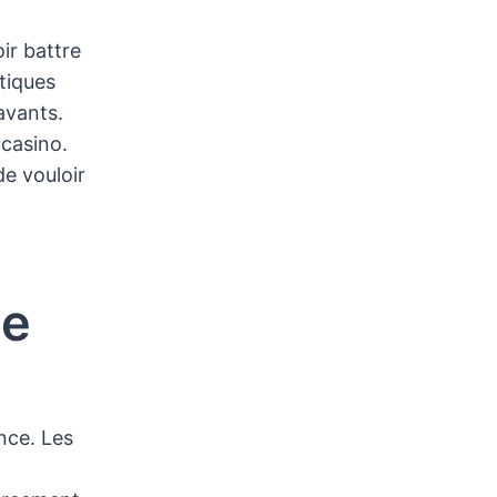
ir battre
tiques
avants.
 casino.
de vouloir
le
nce. Les