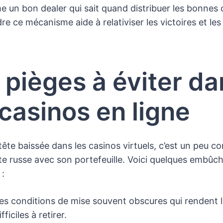
 un bon dealer qui sait quand distribuer les bonnes 
 ce mécanisme aide à relativiser les victoires et les
 pièges à éviter da
 casinos en ligne
tête baissée dans les casinos virtuels, c’est un peu 
tte russe avec son portefeuille. Voici quelques embûc
 :
es conditions de mise souvent obscures qui rendent l
ifficiles à retirer.