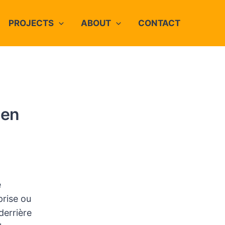
PROJECTS
ABOUT
CONTACT
 en
e
prise ou
derrière