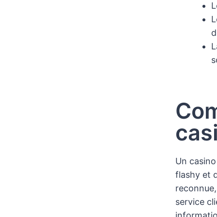
L
L
d
L
s
Com
casi
Un casino
flashy et 
reconnue,
service cl
informatio