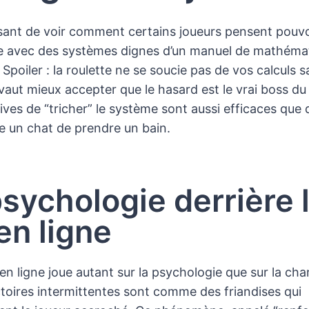
usant de voir comment certains joueurs pensent pouvo
e avec des systèmes dignes d’un manuel de mathéma
Spoiler : la roulette ne se soucie pas de vos calculs s
l vaut mieux accepter que le hasard est le vrai boss du
ives de “tricher” le système sont aussi efficaces que 
e un chat de prendre un bain.
psychologie derrière 
en ligne
en ligne joue autant sur la psychologie que sur la cha
ctoires intermittentes sont comme des friandises qui