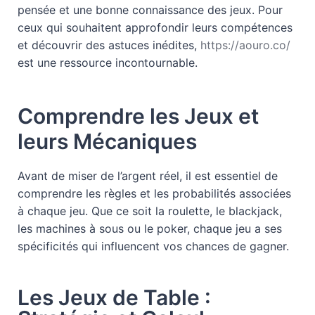
pensée et une bonne connaissance des jeux. Pour
ceux qui souhaitent approfondir leurs compétences
et découvrir des astuces inédites,
https://aouro.co/
est une ressource incontournable.
Comprendre les Jeux et
leurs Mécaniques
Avant de miser de l’argent réel, il est essentiel de
comprendre les règles et les probabilités associées
à chaque jeu. Que ce soit la roulette, le blackjack,
les machines à sous ou le poker, chaque jeu a ses
spécificités qui influencent vos chances de gagner.
Les Jeux de Table :