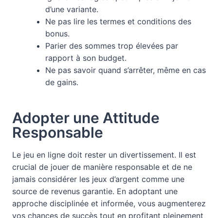
d’une variante.
Ne pas lire les termes et conditions des
bonus.
Parier des sommes trop élevées par
rapport à son budget.
Ne pas savoir quand s’arrêter, même en cas
de gains.
Adopter une Attitude
Responsable
Le jeu en ligne doit rester un divertissement. Il est
crucial de jouer de manière responsable et de ne
jamais considérer les jeux d’argent comme une
source de revenus garantie. En adoptant une
approche disciplinée et informée, vous augmenterez
vos chances de succès tout en profitant pleinement