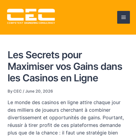
Skip
Post
Mai
to
navigation
Men
content
CEC
Les Secrets pour
Maximiser vos Gains dans
les Casinos en Ligne
By
CEC
/
June 20, 2026
Le monde des casinos en ligne attire chaque jour
des milliers de joueurs cherchant à combiner
divertissement et opportunités de gains. Pourtant,
réussir à tirer profit de ces plateformes demande
plus que de la chance : il faut une stratégie bien