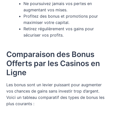
Ne poursuivez jamais vos pertes en
augmentant vos mises.
Profitez des bonus et promotions pour
maximiser votre capital.
Retirez régulièrement vos gains pour
sécuriser vos profits.
Comparaison des Bonus
Offerts par les Casinos en
Ligne
Les bonus sont un levier puissant pour augmenter
vos chances de gains sans investir trop d’argent.
Voici un tableau comparatif des types de bonus les
plus courants :