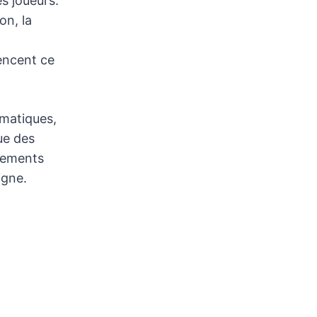
s joueurs.
on, la
uencent ce
ématiques,
ue des
nnements
igne.