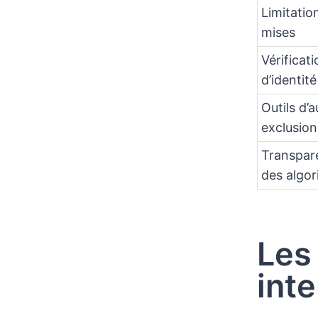
Limitatio
mises
Vérificati
d’identité
Outils d’a
exclusion
Transpar
des algo
Les 
int