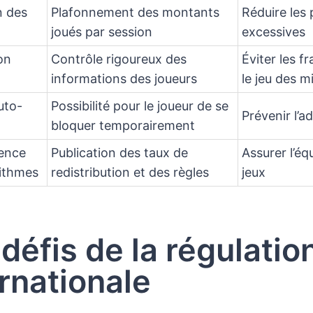
n des
Plafonnement des montants
Réduire les 
joués par session
excessives
on
Contrôle rigoureux des
Éviter les f
informations des joueurs
le jeu des m
uto-
Possibilité pour le joueur de se
Prévenir l’a
bloquer temporairement
ence
Publication des taux de
Assurer l’éq
rithmes
redistribution et des règles
jeux
défis de la régulatio
ernationale