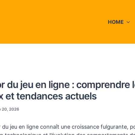
HOME
r du jeu en ligne : comprendre 
x et tendances actuels
 20, 2026
 du jeu en ligne connaît une croissance fulgurante, p