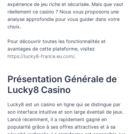
expérience de jeu riche et sécurisée. Mais que vaut
réellement ce casino ? Nous vous proposons une
analyse approfondie pour vous guider dans votre
choix.
Pour découvrir toutes les fonctionnalités et
avantages de cette plateforme, visitez
https://lucky8-france.eu.com/
.
Présentation Générale de
Lucky8 Casino
Lucky8 est un casino en ligne qui se distingue par
son interface intuitive et son large éventail de jeux.
Lancé récemment, il a rapidement gagné en
popularité grâce à ses offres attractives et à sa