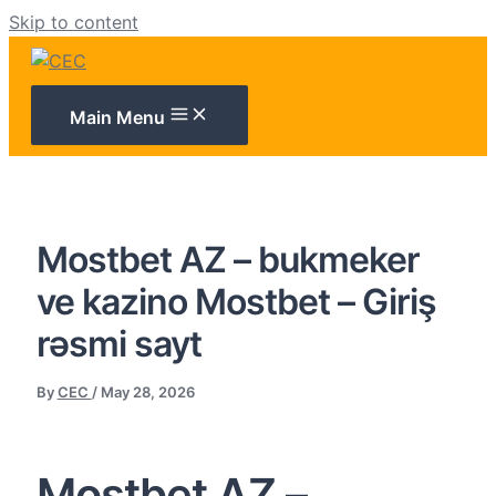
Skip to content
CEC
Main Menu
Mostbet AZ – bukmeker
ve kazino Mostbet – Giriş
rəsmi sayt
By
CEC
/
May 28, 2026
Mostbet AZ –