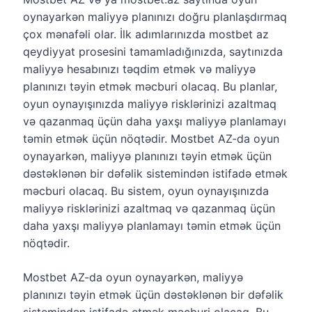
oynayarkən maliyyə planınızı doğru planlaşdırmaq
çox mənafəli olar. İlk adımlarınızda mostbet az
qeydiyyat prosesini tamamladığınızda, saytınızda
maliyyə hesabınızı təqdim etmək və maliyyə
planınızı təyin etmək məcburi olacaq. Bu planlar,
oyun oynayışınızda maliyyə risklərinizi azaltmaq
və qazanmaq üçün daha yaxşı maliyyə planlamayı
təmin etmək üçün nöqtədir. Mostbet AZ-da oyun
oynayarkən, maliyyə planınızı təyin etmək üçün
dəstəklənən bir dəfəlik sistemindən istifadə etmək
məcburi olacaq. Bu sistem, oyun oynayışınızda
maliyyə risklərinizi azaltmaq və qazanmaq üçün
daha yaxşı maliyyə planlamayı təmin etmək üçün
nöqtədir.
Mostbet AZ-da oyun oynayarkən, maliyyə
planınızı təyin etmək üçün dəstəklənən bir dəfəlik
sistemindən istifadə etmək məcburi olacaq. Bu