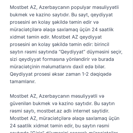
Mostbet AZ, Azerbaycanın populyar məsuliyyətli
bukmek ve kazino saytıdır. Bu sayt, qeydiyyat
prosesini ən kolay şəkildə təmin edir və
müraciətçilərə əlaqə saxlamaq üçün 24 saatlik
xidmət təmin edir. Mostbet AZ qeydiyyat
prosesini ən kolay şəkildə təmin edir: birincil
saytın rəsmi saytında “Qeydiyyat” düyməsini seçir,
sizi qeydiyyat formasına yönləndirir və burada
müraciətçinin məlumatlarını daxil edə bilər.
Qeydiyyat prosesi əksər zaman 1-2 dəqiqədə
tamamlanır.
Mostbet AZ, Azerbaycanın məsuliyyətli və
güvenilən bukmek və kazino saytıdır. Bu saytın
rəsmi saytı, mostbet.az adlı internet saytidir.
Mostbet AZ, müraciətçilərə əlaqə saxlamaq üçün
24 saatlik xidmət təmin edir, bu saytın rəsmi
saytında “Giriş” düyməsini seçərək müraciətçilər