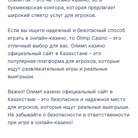
букмекерская контора, которая предлагает
широкий спектр услуг для игроков.
Если вы ищете надежный и безопасный способ
играть в онлайн-казино, то Olimp Casino – это
отличный выбор для вас. Олимп казино
официальный сайт в Казахстане – это
популярная платформа для игроков, которые
ищут развлекательные игры и реальные
выигрыши.
Важно! Олимп казино официальный сайт в
Казахстане – это безопасное и надежное место
для игроков, которые ищут реальные выигрыши.
Не забывайте о безопасности и ответственности
при игре в онлайн-казино!