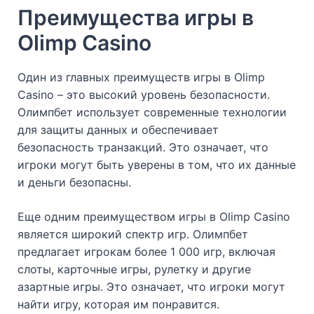
Преимущества игры в
Olimp Casino
Один из главных преимуществ игры в Olimp
Casino – это высокий уровень безопасности.
Олимпбет использует современные технологии
для защиты данных и обеспечивает
безопасность транзакций. Это означает, что
игроки могут быть уверены в том, что их данные
и деньги безопасны.
Еще одним преимуществом игры в Olimp Casino
является широкий спектр игр. Олимпбет
предлагает игрокам более 1 000 игр, включая
слоты, карточные игры, рулетку и другие
азартные игры. Это означает, что игроки могут
найти игру, которая им понравится.