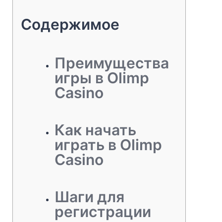
Содержимое
Преимущества
игры в Olimp
Casino
Как начать
играть в Olimp
Casino
Шаги для
регистрации