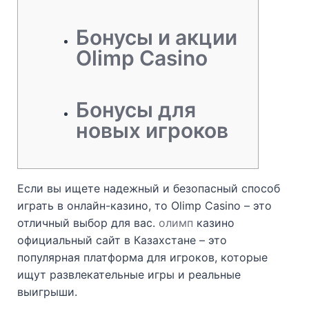
Бонусы и акции
Olimp Casino
Бонусы для
новых игроков
Если вы ищете надежный и безопасный способ
играть в онлайн-казино, то Olimp Casino – это
отличный выбор для вас.
олимп
казино
официальный сайт в Казахстане – это
популярная платформа для игроков, которые
ищут развлекательные игры и реальные
выигрыши.