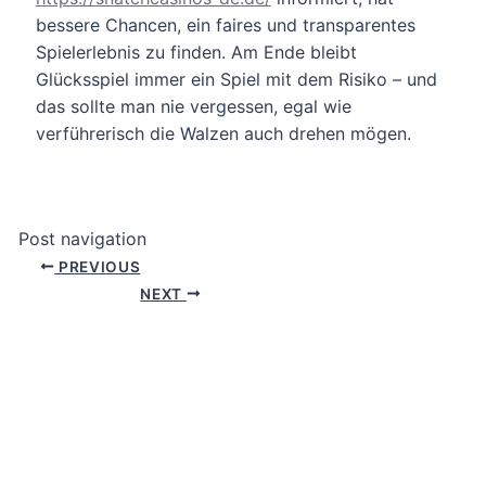
bessere Chancen, ein faires und transparentes
Spielerlebnis zu finden. Am Ende bleibt
Glücksspiel immer ein Spiel mit dem Risiko – und
das sollte man nie vergessen, egal wie
verführerisch die Walzen auch drehen mögen.
Post navigation
PREVIOUS
NEXT