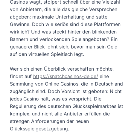
Casinos wagt, stolpert schnell über eine Vielzahl
von Anbietern, die alle das gleiche Versprechen
abgeben: maximale Unterhaltung und satte
Gewinne. Doch wie seriös sind diese Plattformen
wirklich? Und was steckt hinter den blinkenden
Bannern und verlockenden Spielangeboten? Ein
genauerer Blick lohnt sich, bevor man sein Geld
auf den virtuellen Spieltisch legt.
Wer sich einen Überblick verschaffen möchte,
findet auf
https://snatchcasinos-de.de/
eine
Sammlung von Online Casinos, die in Deutschland
zugänglich sind. Doch Vorsicht ist geboten: Nicht
jedes Casino hält, was es verspricht. Die
Regulierung des deutschen Glücksspielmarktes ist
komplex, und nicht alle Anbieter erfüllen die
strengen Anforderungen der neuen
Glücksspielgesetzgebung.