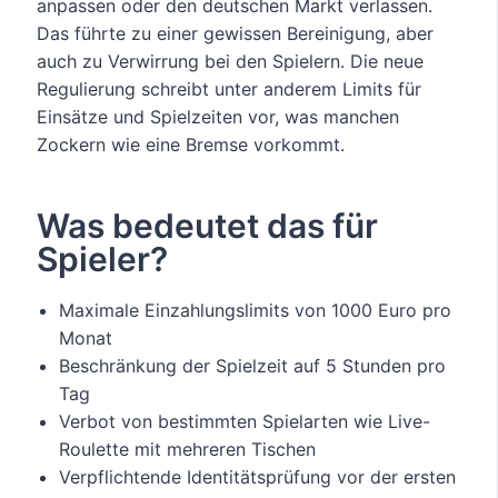
anpassen oder den deutschen Markt verlassen.
Das führte zu einer gewissen Bereinigung, aber
auch zu Verwirrung bei den Spielern. Die neue
Regulierung schreibt unter anderem Limits für
Einsätze und Spielzeiten vor, was manchen
Zockern wie eine Bremse vorkommt.
Was bedeutet das für
Spieler?
Maximale Einzahlungslimits von 1000 Euro pro
Monat
Beschränkung der Spielzeit auf 5 Stunden pro
Tag
Verbot von bestimmten Spielarten wie Live-
Roulette mit mehreren Tischen
Verpflichtende Identitätsprüfung vor der ersten