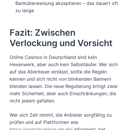
Banküberweisung akzeptieren – das dauert oft
zu lange
Fazit: Zwischen
Verlockung und Vorsicht
Online Casinos in Deutschland sind kein
Hexenwerk, aber auch kein Selbstläufer. Wer sich
auf das Abenteuer einlässt, sollte die Regeln
kennen und sich nicht von blinkenden Bannern
blenden lassen. Die neue Regulierung bringt zwar
mehr Sicherheit, aber auch Einschränkungen, die
nicht jedem gefallen.
Wer sich Zeit nimmt, die Anbieter sorgfältig zu
prüfen und auf Plattformen wie
https://snatchcasinos-de.de/
informiert, hat