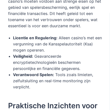
casino’s moeten voldoen aan strenge eisen op het
gebied van spelersbescherming, eerlijk spel en
financiële transacties. Dit heeft geleid tot een
toename van het vertrouwen onder spelers, wat
essentieel is voor een duurzame markt.
Licentie en Regulering:
Alleen casino’s met een
vergunning van de Kansspelautoriteit (Ksa)
mogen opereren.
Veiligheid:
Geavanceerde
encryptietechnologieën beschermen
persoonlijke en financiële gegevens.
Verantwoord Spelen:
Tools zoals limieten,
zelfuitsluiting en real-time monitoring zijn
verplicht.
Praktische Inzichten voor