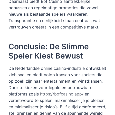
Daarnaast biedt Bof Casino aantrekkelijke
bonussen en regelmatige promoties die zowel
nieuwe als bestaande spelers waarderen.
Transparantie en eerlijkheid staan centraal, wat
vertrouwen creëert in een competitieve markt.
Conclusie: De Slimme
Speler Kiest Bewust
De Nederlandse online casino-industrie ontwikkelt
zich snel en biedt volop kansen voor spelers die
op zoek zijn naar entertainment en winstkansen.
Door te kiezen voor legale en betrouwbare
platforms zoals
https://bofcasino.app/
en
verantwoord te spelen, maximaliseer je je plezier
en minimaliseer je risico’s. Blijf altijd geïnformeerd,
stel grenzen en geniet van de spannende wereld