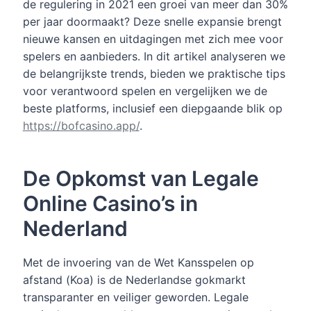
de regulering in 2021 een groei van meer dan 30%
per jaar doormaakt? Deze snelle expansie brengt
nieuwe kansen en uitdagingen met zich mee voor
spelers en aanbieders. In dit artikel analyseren we
de belangrijkste trends, bieden we praktische tips
voor verantwoord spelen en vergelijken we de
beste platforms, inclusief een diepgaande blik op
https://bofcasino.app/
.
De Opkomst van Legale
Online Casino’s in
Nederland
Met de invoering van de Wet Kansspelen op
afstand (Koa) is de Nederlandse gokmarkt
transparanter en veiliger geworden. Legale