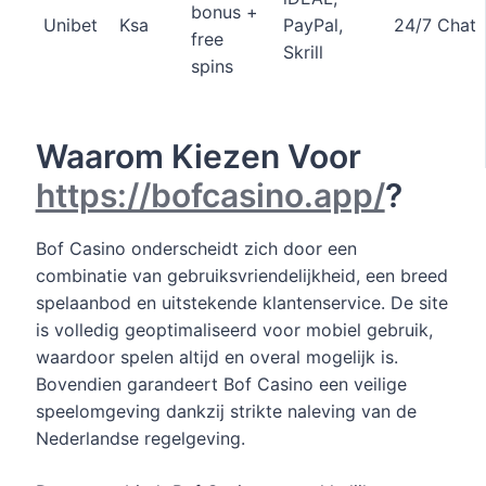
bonus +
Unibet
Ksa
PayPal,
24/7 Chat
free
Skrill
spins
Waarom Kiezen Voor
https://bofcasino.app/
?
Bof Casino onderscheidt zich door een
combinatie van gebruiksvriendelijkheid, een breed
spelaanbod en uitstekende klantenservice. De site
is volledig geoptimaliseerd voor mobiel gebruik,
waardoor spelen altijd en overal mogelijk is.
Bovendien garandeert Bof Casino een veilige
speelomgeving dankzij strikte naleving van de
Nederlandse regelgeving.