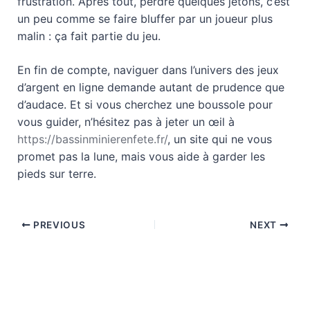
frustration. Après tout, perdre quelques jetons, c’est
un peu comme se faire bluffer par un joueur plus
malin : ça fait partie du jeu.
En fin de compte, naviguer dans l’univers des jeux
d’argent en ligne demande autant de prudence que
d’audace. Et si vous cherchez une boussole pour
vous guider, n’hésitez pas à jeter un œil à
https://bassinminierenfete.fr/
, un site qui ne vous
promet pas la lune, mais vous aide à garder les
pieds sur terre.
PREVIOUS
NEXT