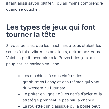
il faut aussi savoir bluffer… ou au moins comprendre
quand se coucher.
Les types de jeux qui font
tourner la tête
Si vous pensiez que les machines à sous étaient les
seules à faire vibrer les amateurs, détrompez-vous.
Voici un petit inventaire à la Prévert des jeux qui
peuplent les casinos en ligne :
Les machines à sous vidéo : des
graphismes flashy et des thèmes qui vont
du western au futuriste.
Le poker en ligne : où les nerfs d’acier et la
stratégie prennent le pas sur la chance.
La roulette : un classique où la boule peut