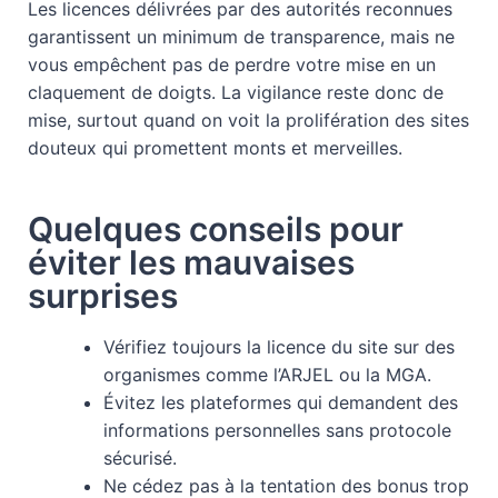
Les licences délivrées par des autorités reconnues
garantissent un minimum de transparence, mais ne
vous empêchent pas de perdre votre mise en un
claquement de doigts. La vigilance reste donc de
mise, surtout quand on voit la prolifération des sites
douteux qui promettent monts et merveilles.
Quelques conseils pour
éviter les mauvaises
surprises
Vérifiez toujours la licence du site sur des
organismes comme l’ARJEL ou la MGA.
Évitez les plateformes qui demandent des
informations personnelles sans protocole
sécurisé.
Ne cédez pas à la tentation des bonus trop