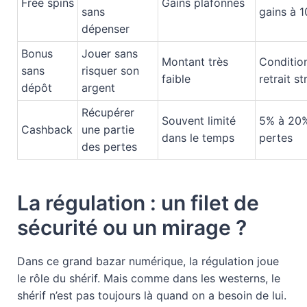
Free spins
Gains plafonnés
sans
gains à 
dépenser
Bonus
Jouer sans
Montant très
Conditio
sans
risquer son
faible
retrait st
dépôt
argent
Récupérer
Souvent limité
5% à 20
Cashback
une partie
dans le temps
pertes
des pertes
La régulation : un filet de
sécurité ou un mirage ?
Dans ce grand bazar numérique, la régulation joue
le rôle du shérif. Mais comme dans les westerns, le
shérif n’est pas toujours là quand on a besoin de lui.