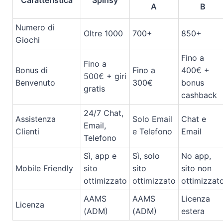
Caratteristica
Spinsy
A
B
Numero di
Oltre 1000
700+
850+
Giochi
Fino a
Fino a
Bonus di
Fino a
400€ +
500€ + giri
Benvenuto
300€
bonus
gratis
cashback
24/7 Chat,
Assistenza
Solo Email
Chat e
Email,
Clienti
e Telefono
Email
Telefono
Sì, app e
Sì, solo
No app,
Mobile Friendly
sito
sito
sito non
ottimizzato
ottimizzato
ottimizzat
AAMS
AAMS
Licenza
Licenza
(ADM)
(ADM)
estera