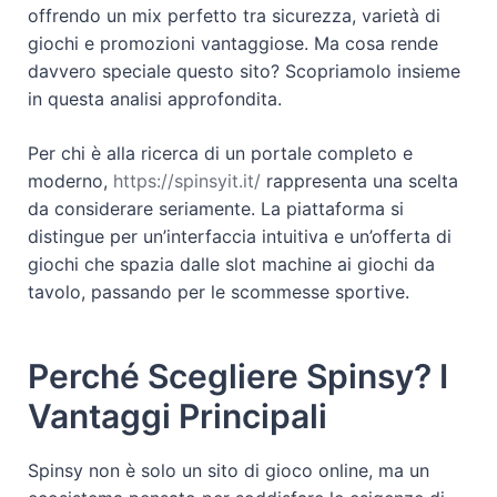
offrendo un mix perfetto tra sicurezza, varietà di
giochi e promozioni vantaggiose. Ma cosa rende
davvero speciale questo sito? Scopriamolo insieme
in questa analisi approfondita.
Per chi è alla ricerca di un portale completo e
moderno,
https://spinsyit.it/
rappresenta una scelta
da considerare seriamente. La piattaforma si
distingue per un’interfaccia intuitiva e un’offerta di
giochi che spazia dalle slot machine ai giochi da
tavolo, passando per le scommesse sportive.
Perché Scegliere Spinsy? I
Vantaggi Principali
Spinsy non è solo un sito di gioco online, ma un