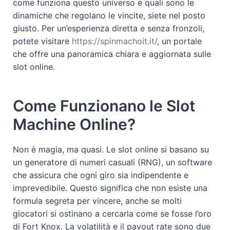
come funziona questo universo e quali sono le
dinamiche che regolano le vincite, siete nel posto
giusto. Per un’esperienza diretta e senza fronzoli,
potete visitare
https://spinmachoit.it/
, un portale
che offre una panoramica chiara e aggiornata sulle
slot online.
Come Funzionano le Slot
Machine Online?
Non è magia, ma quasi. Le slot online si basano su
un generatore di numeri casuali (RNG), un software
che assicura che ogni giro sia indipendente e
imprevedibile. Questo significa che non esiste una
formula segreta per vincere, anche se molti
giocatori si ostinano a cercarla come se fosse l’oro
di Fort Knox. La volatilità e il payout rate sono due