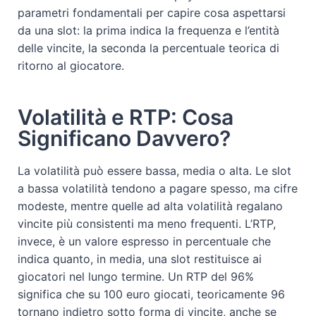
parametri fondamentali per capire cosa aspettarsi
da una slot: la prima indica la frequenza e l’entità
delle vincite, la seconda la percentuale teorica di
ritorno al giocatore.
Volatilità e RTP: Cosa
Significano Davvero?
La volatilità può essere bassa, media o alta. Le slot
a bassa volatilità tendono a pagare spesso, ma cifre
modeste, mentre quelle ad alta volatilità regalano
vincite più consistenti ma meno frequenti. L’RTP,
invece, è un valore espresso in percentuale che
indica quanto, in media, una slot restituisce ai
giocatori nel lungo termine. Un RTP del 96%
significa che su 100 euro giocati, teoricamente 96
tornano indietro sotto forma di vincite, anche se