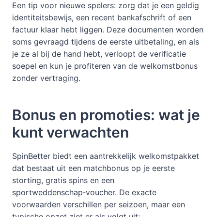
Een tip voor nieuwe spelers: zorg dat je een geldig
identiteitsbewijs, een recent bankafschrift of een
factuur klaar hebt liggen. Deze documenten worden
soms gevraagd tijdens de eerste uitbetaling, en als
je ze al bij de hand hebt, verloopt de verificatie
soepel en kun je profiteren van de welkomstbonus
zonder vertraging.
Bonus en promoties: wat je
kunt verwachten
SpinBetter biedt een aantrekkelijk welkomstpakket
dat bestaat uit een matchbonus op je eerste
storting, gratis spins en een
sportweddenschap‑voucher. De exacte
voorwaarden verschillen per seizoen, maar een
typische opzet ziet er als volgt uit: