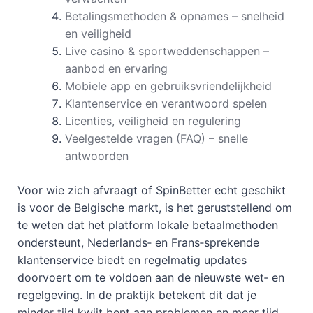
Betalingsmethoden & opnames – snelheid
en veiligheid
Live casino & sportweddenschappen –
aanbod en ervaring
Mobiele app en gebruiksvriendelijkheid
Klantenservice en verantwoord spelen
Licenties, veiligheid en regulering
Veelgestelde vragen (FAQ) – snelle
antwoorden
Voor wie zich afvraagt of SpinBetter echt geschikt
is voor de Belgische markt, is het geruststellend om
te weten dat het platform lokale betaalmethoden
ondersteunt, Nederlands‑ en Frans‑sprekende
klantenservice biedt en regelmatig updates
doorvoert om te voldoen aan de nieuwste wet‑ en
regelgeving. In de praktijk betekent dit dat je
minder tijd kwijt bent aan problemen en meer tijd