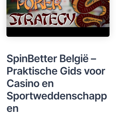
SpinBetter België –
Praktische Gids voor
Casino en
Sportweddenschapp
en