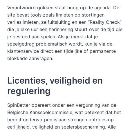
Verantwoord gokken staat hoog op de agenda. De
site bevat tools zoals limieten op stortingen,
verlieslimieten, zelfuitsluiting en een “Reality Check”
die je elke uur een herinnering stuurt over de tijd die
je besteed aan spelen. Als je merkt dat je
speelgedrag problematisch wordt, kun je via de
klantenservice direct een tijdelijke of permanente
blokkade aanvragen.
Licenties, veiligheid en
regulering
SpinBetter opereert onder een vergunning van de
Belgische Kansspelcommissie, wat betekent dat het
bedrijf onderworpen is aan strenge controles op
eerlijkheid, veiligheid en spelersbescherming. Alle