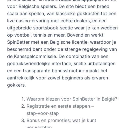
voor Belgische spelers. De site biedt een breed
scala aan spellen, van klassieke gokkasten tot een
live casino‑ervaring met echte dealers, en een
uitgebreide sportsbook‑sectie waar je kan wedden
op voetbal, tennis en meer. Bovendien werkt
SpinBetter met een Belgische licentie, waardoor je
beschermd bent onder de strenge regelgeving van
de Kansspelcommissie. De combinatie van een
gebruiksvriendelijke interface, snelle uitbetalingen
en een transparante bonusstructuur maakt het
aantrekkelijk voor zowel beginners als ervaren
gokkers.
Waarom kiezen voor SpinBetter in België?
Registratie en eerste stappen –
stap‑voor‑stap
Bonus en promoties: wat je kunt
verwachten