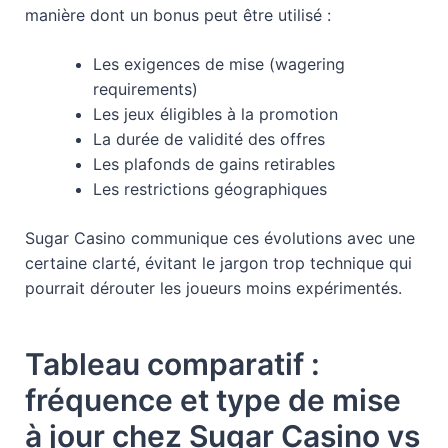
manière dont un bonus peut être utilisé :
Les exigences de mise (wagering
requirements)
Les jeux éligibles à la promotion
La durée de validité des offres
Les plafonds de gains retirables
Les restrictions géographiques
Sugar Casino communique ces évolutions avec une
certaine clarté, évitant le jargon trop technique qui
pourrait dérouter les joueurs moins expérimentés.
Tableau comparatif :
fréquence et type de mise
à jour chez Sugar Casino vs