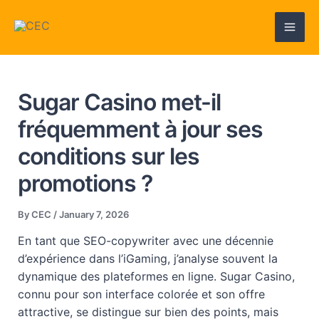
Skip
Post
Mai
to
navigation
CEC
Men
content
Sugar Casino met-il
fréquemment à jour ses
conditions sur les
promotions ?
By
CEC
/
January 7, 2026
En tant que SEO-copywriter avec une décennie
d’expérience dans l’iGaming, j’analyse souvent la
dynamique des plateformes en ligne. Sugar Casino,
connu pour son interface colorée et son offre
attractive, se distingue sur bien des points, mais