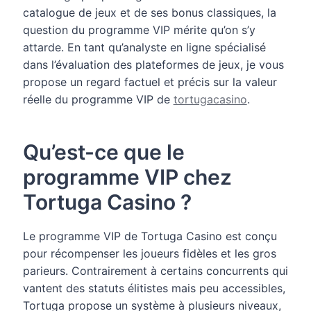
catalogue de jeux et de ses bonus classiques, la
question du programme VIP mérite qu’on s’y
attarde. En tant qu’analyste en ligne spécialisé
dans l’évaluation des plateformes de jeux, je vous
propose un regard factuel et précis sur la valeur
réelle du programme VIP de
tortugacasino
.
Qu’est-ce que le
programme VIP chez
Tortuga Casino ?
Le programme VIP de Tortuga Casino est conçu
pour récompenser les joueurs fidèles et les gros
parieurs. Contrairement à certains concurrents qui
vantent des statuts élitistes mais peu accessibles,
Tortuga propose un système à plusieurs niveaux,