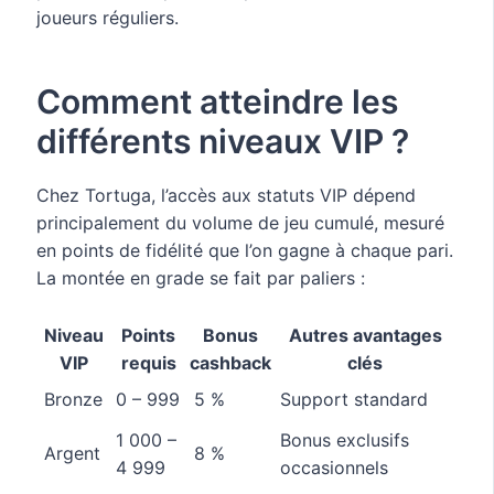
joueurs réguliers.
Comment atteindre les
différents niveaux VIP ?
Chez Tortuga, l’accès aux statuts VIP dépend
principalement du volume de jeu cumulé, mesuré
en points de fidélité que l’on gagne à chaque pari.
La montée en grade se fait par paliers :
Niveau
Points
Bonus
Autres avantages
VIP
requis
cashback
clés
Bronze
0 – 999
5 %
Support standard
1 000 –
Bonus exclusifs
Argent
8 %
4 999
occasionnels