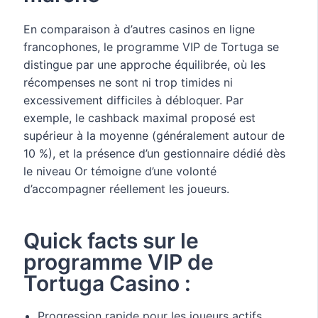
En comparaison à d’autres casinos en ligne
francophones, le programme VIP de Tortuga se
distingue par une approche équilibrée, où les
récompenses ne sont ni trop timides ni
excessivement difficiles à débloquer. Par
exemple, le cashback maximal proposé est
supérieur à la moyenne (généralement autour de
10 %), et la présence d’un gestionnaire dédié dès
le niveau Or témoigne d’une volonté
d’accompagner réellement les joueurs.
Quick facts sur le
programme VIP de
Tortuga Casino :
Progression rapide pour les joueurs actifs