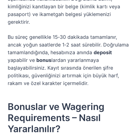
kimliğinizi kanıtlayan bir belge (kimlik kartı veya
pasaport) ve ikametgah belgesi yüklemenizi
gerektirir.
Bu süreç genellikle 15‑30 dakikada tamamlanır,
ancak yoğun saatlerde 1‑2 saat sürebilir. Doğrulama
tamamlandığında, hesabınıza anında
deposit
yapabilir ve
bonus
lardan yararlanmaya
başlayabilirsiniz. Kayıt sırasında önerilen şifre
politikası, güvenliğinizi artırmak için büyük harf,
rakam ve özel karakter içermelidir.
Bonuslar ve Wagering
Requirements – Nasıl
Yararlanılır?