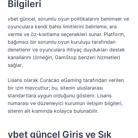
Bilgileri
vbet güncel, sorumlu oyun politikalarını benimser ve
oyunculara kendi bahis limitlerini belirleme, ara
verme ve öz-kısıtlama seçenekleri sunar. Platform,
bağımsız bir sorumlu oyun kuruluşu tarafından
denetlenir ve oyunculara ihtiyaç duydukları destek
kanallarını (örneğin, GamStop benzeri hizmetler)
sağlar.
Lisans olarak Curacao eGaming tarafından verilen
bir izin mevcuttur; bu, sitenin uluslararası
standartlara uygun olduğunu gösterir. Lisans
numarası ve düzenleyici kurumun iletişim bilgileri,
sitenin alt kısmında kolayca bulunabilir.
vbet güncel Giriş ve Sık