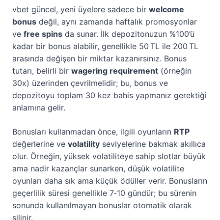
vbet güncel, yeni üyelere sadece bir
welcome
bonus
değil, aynı zamanda haftalık promosyonlar
ve
free spins
da sunar. İlk depozitonuzun %100’ü
kadar bir bonus alabilir, genellikle 50 TL ile 200 TL
arasında değişen bir miktar kazanırsınız. Bonus
tutarı, belirli bir
wagering requirement
(örneğin
30x) üzerinden çevrilmelidir; bu, bonus ve
depozitoyu toplam 30 kez bahis yapmanız gerektiği
anlamına gelir.
Bonusları kullanmadan önce, ilgili oyunların
RTP
değerlerine ve
volatility
seviyelerine bakmak akıllıca
olur. Örneğin, yüksek volatiliteye sahip slotlar büyük
ama nadir kazançlar sunarken, düşük volatilite
oyunları daha sık ama küçük ödüller verir. Bonusların
geçerlilik süresi genellikle 7‑10 gündür; bu sürenin
sonunda kullanılmayan bonuslar otomatik olarak
silinir.