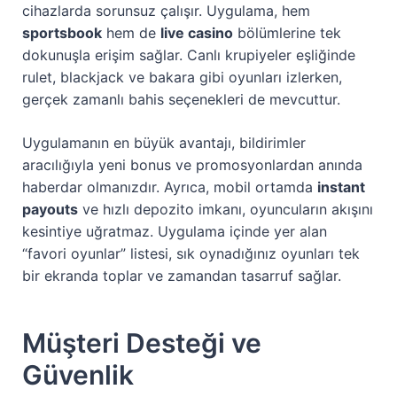
cihazlarda sorunsuz çalışır. Uygulama, hem
sportsbook
hem de
live casino
bölümlerine tek
dokunuşla erişim sağlar. Canlı krupiyeler eşliğinde
rulet, blackjack ve bakara gibi oyunları izlerken,
gerçek zamanlı bahis seçenekleri de mevcuttur.
Uygulamanın en büyük avantajı, bildirimler
aracılığıyla yeni bonus ve promosyonlardan anında
haberdar olmanızdır. Ayrıca, mobil ortamda
instant
payouts
ve hızlı depozito imkanı, oyuncuların akışını
kesintiye uğratmaz. Uygulama içinde yer alan
“favori oyunlar” listesi, sık oynadığınız oyunları tek
bir ekranda toplar ve zamandan tasarruf sağlar.
Müşteri Desteği ve
Güvenlik