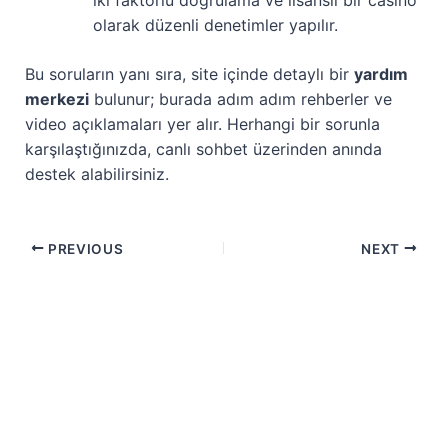
iki faktörlü doğrulama ve lisanslı bir casino
olarak düzenli denetimler yapılır.
Bu soruların yanı sıra, site içinde detaylı bir
yardım
merkezi
bulunur; burada adım adım rehberler ve
video açıklamaları yer alır. Herhangi bir sorunla
karşılaştığınızda, canlı sohbet üzerinden anında
destek alabilirsiniz.
PREVIOUS
NEXT