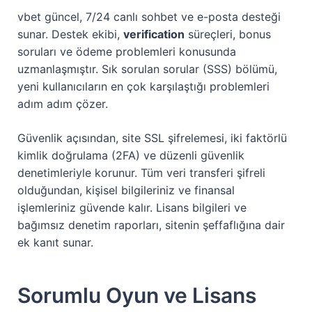
vbet güncel, 7/24 canlı sohbet ve e-posta desteği
sunar. Destek ekibi,
verification
süreçleri, bonus
soruları ve ödeme problemleri konusunda
uzmanlaşmıştır. Sık sorulan sorular (SSS) bölümü,
yeni kullanıcıların en çok karşılaştığı problemleri
adım adım çözer.
Güvenlik açısından, site SSL şifrelemesi, iki faktörlü
kimlik doğrulama (2FA) ve düzenli güvenlik
denetimleriyle korunur. Tüm veri transferi şifreli
olduğundan, kişisel bilgileriniz ve finansal
işlemleriniz güvende kalır. Lisans bilgileri ve
bağımsız denetim raporları, sitenin şeffaflığına dair
ek kanıt sunar.
Sorumlu Oyun ve Lisans