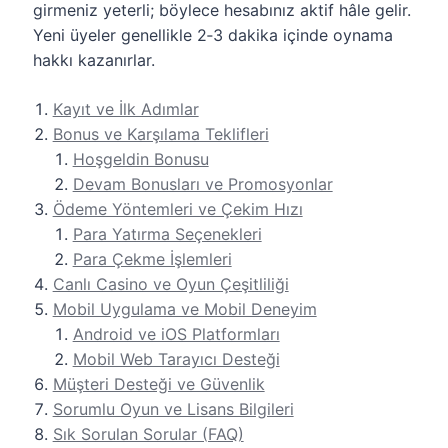
girmeniz yeterli; böylece hesabınız aktif hâle gelir.
Yeni üyeler genellikle 2‑3 dakika içinde oynama
hakkı kazanırlar.
Kayıt ve İlk Adımlar
Bonus ve Karşılama Teklifleri
Hoşgeldin Bonusu
Devam Bonusları ve Promosyonlar
Ödeme Yöntemleri ve Çekim Hızı
Para Yatırma Seçenekleri
Para Çekme İşlemleri
Canlı Casino ve Oyun Çeşitliliği
Mobil Uygulama ve Mobil Deneyim
Android ve iOS Platformları
Mobil Web Tarayıcı Desteği
Müşteri Desteği ve Güvenlik
Sorumlu Oyun ve Lisans Bilgileri
Sık Sorulan Sorular (FAQ)