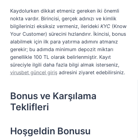
Kaydolurken dikkat etmeniz gereken iki önemli
nokta vardır. Birincisi, gerçek adınızı ve kimlik
bilgilerinizi eksiksiz vermeniz, ilerideki
KYC
(Know
Your Customer) sürecini hızlandırır. İkincisi, bonus
alabilmek için ilk para yatırma adımını atmanız
gerekir; bu adımda minimum depozit miktarı
genellikle 100 TL olarak belirlenmiştir. Kayıt
süreciyle ilgili daha fazla bilgi almak isterseniz,
virusbet güncel giriş
adresini ziyaret edebilirsiniz.
Bonus ve Karşılama
Teklifleri
Hoşgeldin Bonusu