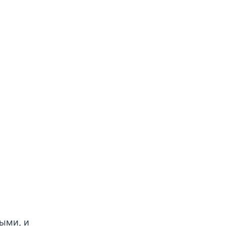
ыми, и