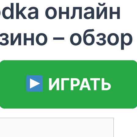
dka онлайн
зино – обзор
ИГРАТЬ