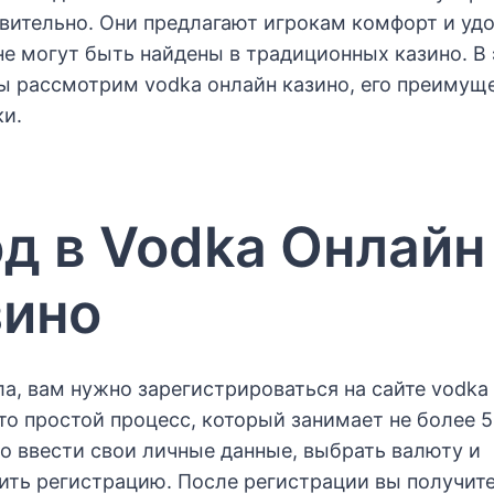
ивительно. Они предлагают игрокам комфорт и удо
не могут быть найдены в традиционных казино. В
ы рассмотрим vodka онлайн казино, его преимущ
ки.
д в Vodka Онлайн
зино
ла, вам нужно зарегистрироваться на сайте vodka
то простой процесс, который занимает не более 5
о ввести свои личные данные, выбрать валюту и
ить регистрацию. После регистрации вы получите