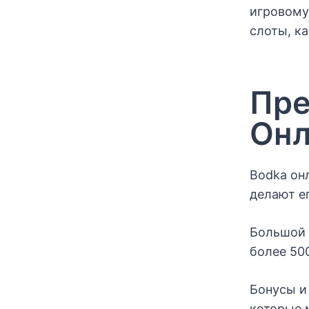
игровому
слоты, ка
Пре
Онл
Вodka он
делают е
Большой 
более 500
Бонусы и 
которые 