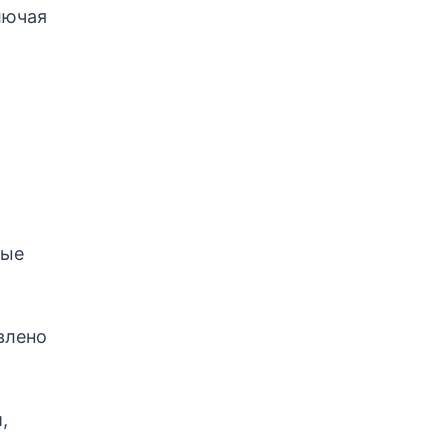
лючая
рые
влено
,