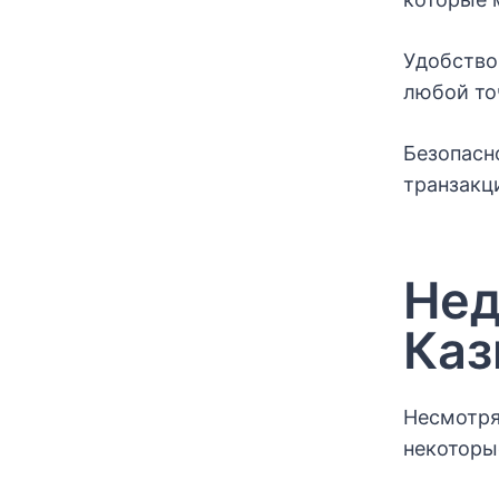
Удобство
любой точ
Безопасн
транзакц
Нед
Каз
Несмотря
некоторы