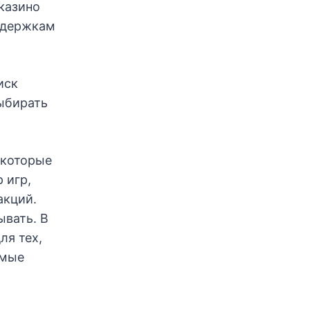
казино
адержкам
иск
ыбирать
 которые
 игр,
акций.
ывать. В
ля тех,
имые