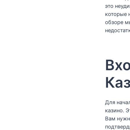
это неуд
которые 
обзоре м
недостат
Вхо
Ка
Для нача
казино. Э
Вам нужн
подтверд