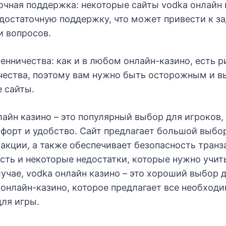
очная поддержка: некоторые сайты vodka онлайн 
достаточную поддержку, что может привести к з
и вопросов.
енничества: как и в любом онлайн-казино, есть р
ества, поэтому вам нужно быть осторожным и в
 сайты.
лайн казино – это популярный выбор для игроков,
форт и удобство. Сайт предлагает большой выбор
 акции, а также обеспечивает безопасность транз
есть и некоторые недостатки, которые нужно учит
учае, vodka онлайн казино – это хороший выбор д
 онлайн-казино, которое предлагает все необход
для игры.