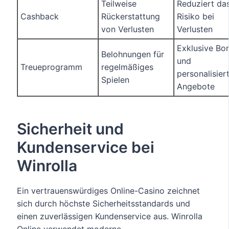
Teilweise
Reduziert da
Cashback
Rückerstattung
Risiko bei
von Verlusten
Verlusten
Exklusive Bon
Belohnungen für
und
Treueprogramm
regelmäßiges
personalisier
Spielen
Angebote
Sicherheit und
Kundenservice bei
Winrolla
Ein vertrauenswürdiges Online-Casino zeichnet
sich durch höchste Sicherheitsstandards und
einen zuverlässigen Kundenservice aus. Winrolla
Online verwendet moderne