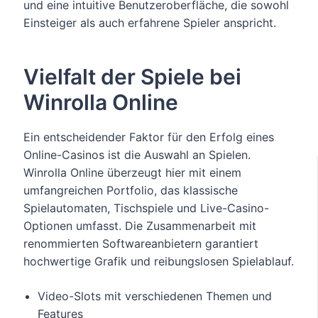
und eine intuitive Benutzeroberfläche, die sowohl
Einsteiger als auch erfahrene Spieler anspricht.
Vielfalt der Spiele bei
Winrolla Online
Ein entscheidender Faktor für den Erfolg eines
Online-Casinos ist die Auswahl an Spielen.
Winrolla Online überzeugt hier mit einem
umfangreichen Portfolio, das klassische
Spielautomaten, Tischspiele und Live-Casino-
Optionen umfasst. Die Zusammenarbeit mit
renommierten Softwareanbietern garantiert
hochwertige Grafik und reibungslosen Spielablauf.
Video-Slots mit verschiedenen Themen und
Features