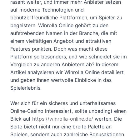
rasant weiter, und immer mehr Anbieter setzen
auf moderne Technologien und
benutzerfreundliche Plattformen, um Spieler zu
begeistern. Winrolla Online gehört zu den
aufstrebenden Namen in der Branche, die mit
einem vielfältigen Angebot und attraktiven
Features punkten. Doch was macht diese
Plattform so besonders, und wie schneidet sie im
Vergleich zu anderen Anbietern ab? In diesem
Artikel analysieren wir Winrolla Online detailliert
und geben Ihnen wertvolle Einblicke in das
Spielerlebnis.
Wer sich für ein sicheres und unterhaltsames
Online-Casino interessiert, sollte unbedingt einen
Blick auf
https://winrolla-online.de/
werfen. Die
Seite bietet nicht nur eine breite Palette an
Spielen, sondern auch zahlreiche Bonusaktionen