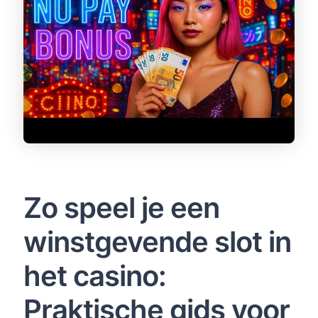
Zo speel je een
winstgevende slot in
het casino:
Praktische gids voor