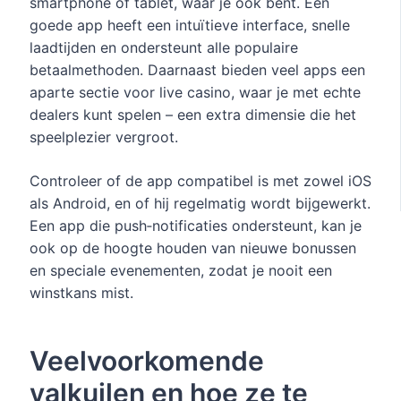
smartphone of tablet, waar je ook bent. Een
goede app heeft een intuïtieve interface, snelle
laadtijden en ondersteunt alle populaire
betaalmethoden. Daarnaast bieden veel apps een
aparte sectie voor live casino, waar je met echte
dealers kunt spelen – een extra dimensie die het
speelplezier vergroot.
Controleer of de app compatibel is met zowel iOS
als Android, en of hij regelmatig wordt bijgewerkt.
Een app die push‑notificaties ondersteunt, kan je
ook op de hoogte houden van nieuwe bonussen
en speciale evenementen, zodat je nooit een
winstkans mist.
Veelvoorkomende
valkuilen en hoe ze te