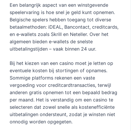
Een belangrijk aspect van een winstgevende
speelervaring is hoe snel je geld kunt opnemen.
Belgische spelers hebben toegang tot diverse
betaalmethoden: iDEAL, Bancontact, creditcards,
en e‑wallets zoals Skrill en Neteller. Over het
algemeen bieden e‑wallets de snelste
uitbetalingstijden – vaak binnen 24 uur.
Bij het kiezen van een casino moet je letten op
eventuele kosten bij stortingen of opnames.
Sommige platforms rekenen een vaste
vergoeding voor creditcardtransacties, terwijl
anderen gratis opnemen tot een bepaald bedrag
per maand. Het is verstandig om een casino te
selecteren dat zowel snelle als kostenefficiënte
uitbetalingen ondersteunt, zodat je winsten niet
onnodig worden opgegeten.