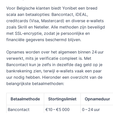
Voor Belgische klanten biedt Yonibet een breed
scala aan betaalopties: Bancontact, iDEAL,
creditcards (Visa, Mastercard) en diverse e‑wallets
zoals Skrill en Neteller. Alle methoden zijn beveiligd
met SSL‑encryptie, zodat je persoonlijke en
financiële gegevens beschermd blijven.
Opnames worden over het algemeen binnen 24 uur
verwerkt, mits je verificatie compleet is. Met
Bancontact kun je zelfs in dezelfde dag geld op je
bankrekening zien, terwijl e‑wallets vaak een paar
uur nodig hebben. Hieronder een overzicht van de
belangrijkste betaalmethoden:
Betaalmethode
Stortingslimiet
Opnameduur
Bancontact
€10 – €5 000
0 – 24 uur