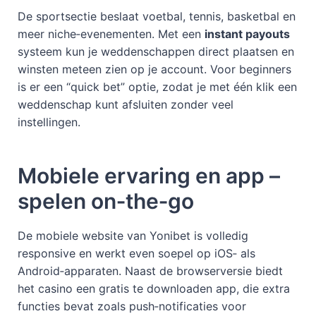
De sportsectie beslaat voetbal, tennis, basketbal en
meer niche‑evenementen. Met een
instant payouts
systeem kun je weddenschappen direct plaatsen en
winsten meteen zien op je account. Voor beginners
is er een “quick bet” optie, zodat je met één klik een
weddenschap kunt afsluiten zonder veel
instellingen.
Mobiele ervaring en app –
spelen on‑the‑go
De mobiele website van Yonibet is volledig
responsive en werkt even soepel op iOS‑ als
Android‑apparaten. Naast de browserversie biedt
het casino een gratis te downloaden app, die extra
functies bevat zoals push‑notificaties voor