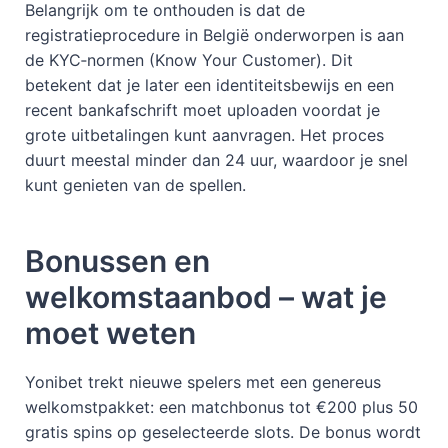
Belangrijk om te onthouden is dat de
registratieprocedure in België onderworpen is aan
de KYC‑normen (Know Your Customer). Dit
betekent dat je later een identiteitsbewijs en een
recent bankafschrift moet uploaden voordat je
grote uitbetalingen kunt aanvragen. Het proces
duurt meestal minder dan 24 uur, waardoor je snel
kunt genieten van de spellen.
Bonussen en
welkomstaanbod – wat je
moet weten
Yonibet trekt nieuwe spelers met een genereus
welkomstpakket: een matchbonus tot €200 plus 50
gratis spins op geselecteerde slots. De bonus wordt