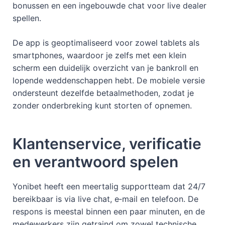
bonussen en een ingebouwde chat voor live dealer
spellen.
De app is geoptimaliseerd voor zowel tablets als
smartphones, waardoor je zelfs met een klein
scherm een duidelijk overzicht van je bankroll en
lopende weddenschappen hebt. De mobiele versie
ondersteunt dezelfde betaalmethoden, zodat je
zonder onderbreking kunt storten of opnemen.
Klantenservice, verificatie
en verantwoord spelen
Yonibet heeft een meertalig supportteam dat 24/7
bereikbaar is via live chat, e‑mail en telefoon. De
respons is meestal binnen een paar minuten, en de
medewerkers zijn getraind om zowel technische