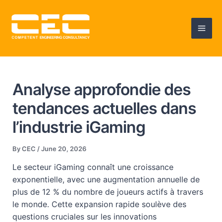
Skip
Post
Mai
to
navigation
Men
content
CEC
Analyse approfondie des
tendances actuelles dans
l’industrie iGaming
By
CEC
/
June 20, 2026
Le secteur iGaming connaît une croissance
exponentielle, avec une augmentation annuelle de
plus de 12 % du nombre de joueurs actifs à travers
le monde. Cette expansion rapide soulève des
questions cruciales sur les innovations