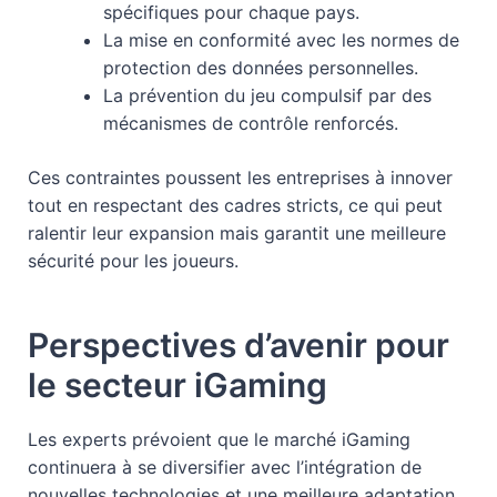
spécifiques pour chaque pays.
La mise en conformité avec les normes de
protection des données personnelles.
La prévention du jeu compulsif par des
mécanismes de contrôle renforcés.
Ces contraintes poussent les entreprises à innover
tout en respectant des cadres stricts, ce qui peut
ralentir leur expansion mais garantit une meilleure
sécurité pour les joueurs.
Perspectives d’avenir pour
le secteur iGaming
Les experts prévoient que le marché iGaming
continuera à se diversifier avec l’intégration de
nouvelles technologies et une meilleure adaptation