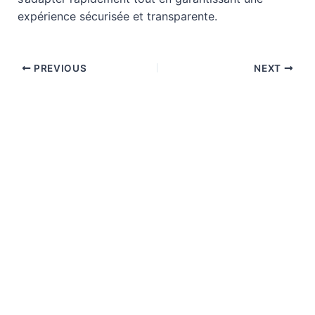
expérience sécurisée et transparente.
PREVIOUS
NEXT