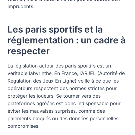
imprudents.
Les paris sportifs et la
réglementation : un cadre à
respecter
La législation autour des paris sportifs est un
véritable labyrinthe. En France, l’ARJEL (Autorité de
Régulation des Jeux En Ligne) veille à ce que les
opérateurs respectent des normes strictes pour
protéger les joueurs. Se tourner vers des
plateformes agréées est donc indispensable pour
éviter les mauvaises surprises, comme des
paiements bloqués ou des données personnelles
compromises.