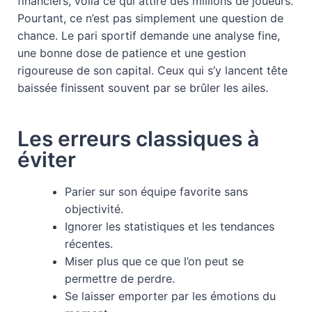
financiers, voilà ce qui attire des millions de joueurs.
Pourtant, ce n’est pas simplement une question de
chance. Le pari sportif demande une analyse fine,
une bonne dose de patience et une gestion
rigoureuse de son capital. Ceux qui s’y lancent tête
baissée finissent souvent par se brûler les ailes.
Les erreurs classiques à
éviter
Parier sur son équipe favorite sans
objectivité.
Ignorer les statistiques et les tendances
récentes.
Miser plus que ce que l’on peut se
permettre de perdre.
Se laisser emporter par les émotions du