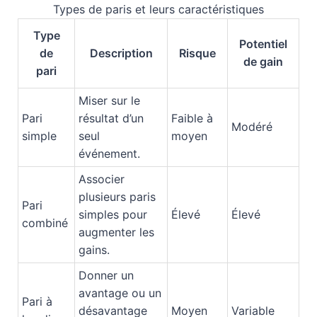
Types de paris et leurs caractéristiques
Type
Potentiel
de
Description
Risque
de gain
pari
Miser sur le
Pari
résultat d’un
Faible à
Modéré
simple
seul
moyen
événement.
Associer
plusieurs paris
Pari
simples pour
Élevé
Élevé
combiné
augmenter les
gains.
Donner un
avantage ou un
Pari à
désavantage
Moyen
Variable