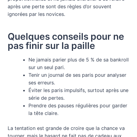
après une perte sont des règles d’or souvent
ignorées par les novices.
Quelques conseils pour ne
pas finir sur la paille
Ne jamais parier plus de 5 % de sa bankroll
sur un seul pari.
Tenir un journal de ses paris pour analyser
ses erreurs.
Éviter les paris impulsifs, surtout après une
série de pertes.
Prendre des pauses régulières pour garder
la tête claire.
La tentation est grande de croire que la chance va
tourner, mais le hasard ne fait pas de cadeau aux