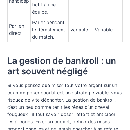
handicap
fictif à une
équipe.
Parier pendant
Pari en
le déroulement
Variable
Variable
direct
du match.
La gestion de bankroll : un
art souvent négligé
Si vous pensez que miser tout votre argent sur un
coup de poker sportif est une stratégie viable, vous
risquez de vite déchanter. La gestion de bankroll,
c’est un peu comme tenir les rênes d’un cheval
fougueux : il faut savoir doser l’effort et anticiper
les à-coups. Fixer un budget, définir des mises
proportionnelles et ne jamais chercher à se refaire