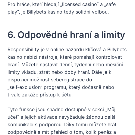
Pro hráče, kteří hledají „licensed casino“ a „safe
play“, je Billybets kasino tedy solidní volbou.
6. Odpovědné hraní a limity
Responsibility je v online hazardu klíčová a Billybets
kasino nabízí nástroje, které pomáhají kontrolovat
hraní. Můžete nastavit denní, týdenní nebo měsíční
limity vkladu, ztrát nebo doby hraní. Dále je k
dispozici možnost seberegistrace do
„self‑exclusion“ programu, který dočasně nebo
trvale zakáže přístup k účtu.
Tyto funkce jsou snadno dostupné v sekci „Můj
účet“ a jejich aktivace nevyžaduje žádnou další
komunikaci s podporou. Díky tomu můžete hrát
zodpovědně a mít přehled o tom, kolik peněz a