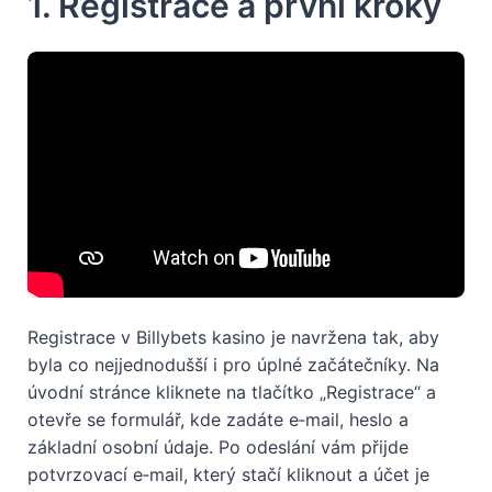
1. Registrace a první kroky
Registrace v Billybets kasino je navržena tak, aby
byla co nejjednodušší i pro úplné začátečníky. Na
úvodní stránce kliknete na tlačítko „Registrace“ a
otevře se formulář, kde zadáte e‑mail, heslo a
základní osobní údaje. Po odeslání vám přijde
potvrzovací e‑mail, který stačí kliknout a účet je