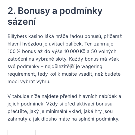
2. Bonusy a podmínky
sázení
Billybets kasino láká hráče řadou bonusů, přičemž
hlavní hvězdou je uvítací balíček. Ten zahrnuje
100 % bonus až do výše 10 000 Kč a 50 volných
zatočení na vybrané sloty. Každý bonus má však
své podmínky – nejdůležitější je wagering
requirement, tedy kolik musíte vsadit, než budete
moci vybrat výhru.
V tabulce níže najdete přehled hlavních nabídek a
jejich podmínek. Vždy si před aktivací bonusu
přečtěte, jaký je minimální vklad, jaké hry jsou
zahrnuty a jak dlouho máte na splnění podmínky.