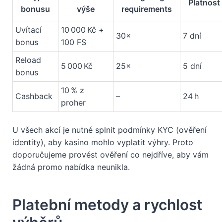
Platnost
bonusu
výše
requirements
Uvítací
10 000 Kč +
30×
7 dní
bonus
100 FS
Reload
5 000 Kč
25×
5 dní
bonus
10 % z
Cashback
–
24 h
proher
U všech akcí je nutné splnit podmínky KYC (ověření
identity), aby kasino mohlo vyplatit výhry. Proto
doporučujeme provést ověření co nejdříve, aby vám
žádná promo nabídka neunikla.
Platební metody a rychlost