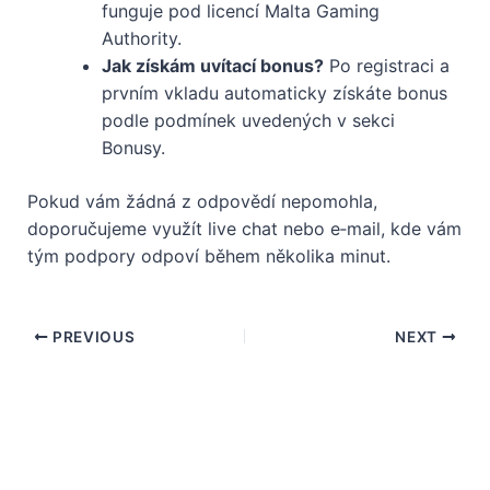
funguje pod licencí Malta Gaming
Authority.
Jak získám uvítací bonus?
Po registraci a
prvním vkladu automaticky získáte bonus
podle podmínek uvedených v sekci
Bonusy.
Pokud vám žádná z odpovědí nepomohla,
doporučujeme využít live chat nebo e‑mail, kde vám
tým podpory odpoví během několika minut.
PREVIOUS
NEXT