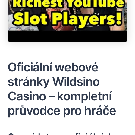
Oficiální webové
stránky Wildsino
Casino – kompletní
průvodce pro hráče