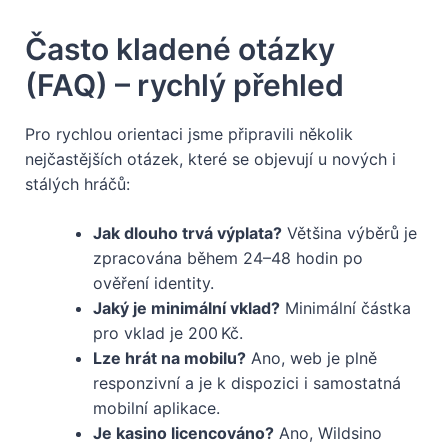
Často kladené otázky
(FAQ) – rychlý přehled
Pro rychlou orientaci jsme připravili několik
nejčastějších otázek, které se objevují u nových i
stálých hráčů:
Jak dlouho trvá výplata?
Většina výběrů je
zpracována během 24–48 hodin po
ověření identity.
Jaký je minimální vklad?
Minimální částka
pro vklad je 200 Kč.
Lze hrát na mobilu?
Ano, web je plně
responzivní a je k dispozici i samostatná
mobilní aplikace.
Je kasino licencováno?
Ano, Wildsino