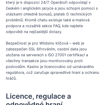
který je k dispozici 24/7. Operátoři odpovídají v
českém i anglickém jazyce a jsou schopni pomoci s
otázkami ohledně bonusů, plateb či technických
problémů. Kromě chatu existuje také e‑mailová
podpora a rozsáhlá sekce FAQ, kde najdete
odpovědi na nejčastější dotazy.
Bezpečnost je pro Wildsino klíčová – web je
zabezpečen SSL šifrováním, osobní data jsou
uložena na serverech s ISO 27001 certifikací a
všechny transakce jsou monitorovány proti
podvodům. Kasino je licencováno od uznávaného
regulátora, což zaručuje spravedlivé hraní a ochranu
hráčů.
Licence, regulace a
odpovědné hraní