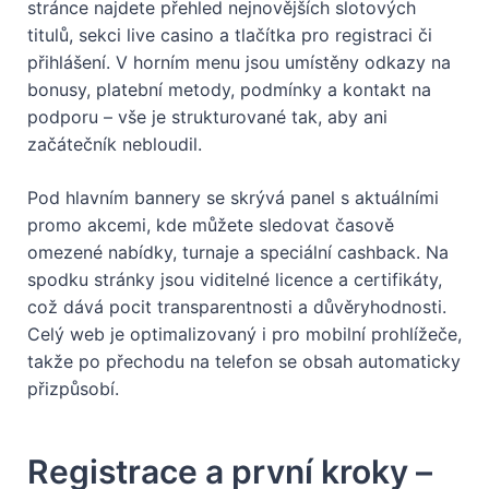
stránce najdete přehled nejnovějších slotových
titulů, sekci live casino a tlačítka pro registraci či
přihlášení. V horním menu jsou umístěny odkazy na
bonusy, platební metody, podmínky a kontakt na
podporu – vše je strukturované tak, aby ani
začátečník nebloudil.
Pod hlavním bannery se skrývá panel s aktuálními
promo akcemi, kde můžete sledovat časově
omezené nabídky, turnaje a speciální cashback. Na
spodku stránky jsou viditelné licence a certifikáty,
což dává pocit transparentnosti a důvěryhodnosti.
Celý web je optimalizovaný i pro mobilní prohlížeče,
takže po přechodu na telefon se obsah automaticky
přizpůsobí.
Registrace a první kroky –