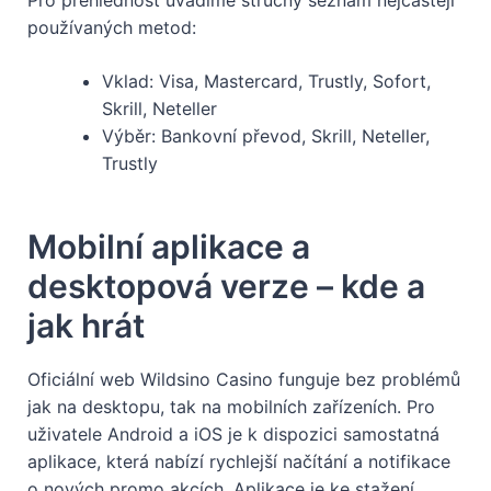
Pro přehlednost uvádíme stručný seznam nejčastěji
používaných metod:
Vklad: Visa, Mastercard, Trustly, Sofort,
Skrill, Neteller
Výběr: Bankovní převod, Skrill, Neteller,
Trustly
Mobilní aplikace a
desktopová verze – kde a
jak hrát
Oficiální web Wildsino Casino funguje bez problémů
jak na desktopu, tak na mobilních zařízeních. Pro
uživatele Android a iOS je k dispozici samostatná
aplikace, která nabízí rychlejší načítání a notifikace
o nových promo akcích. Aplikace je ke stažení