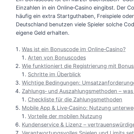
Einzahlen in ein Online‑Casino eingibst. Der C
häufig ein extra Startguthaben, Freispiele ode
Deutschland benutzen viele Spieler solche Cod
eigene Geld erhalten.
Was ist ein Bonuscode im Online‑Casino?
Arten von Bonuscodes
Wie funktioniert die Registrierung mit Bonu
Schritte im Überblick
Wichtige Bedingungen: Umsatzanforderunge
Zahlungs‑ und Auszahlungsmethoden – was 
Checkliste für die Zahlungsmethoden
Mobile App & Live‑Casino: Nutzung unterwe
Vorteile der mobilen Nutzung
Kundenservice & Lizenz – vertrauenswürdig
Verantwortungsvolles Spielen und Limits se