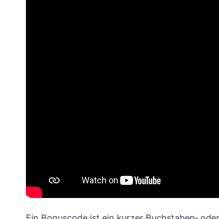
Ein Bonuscode ist ein kurzer Buchstaben‑ ode