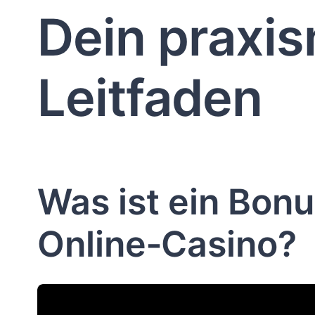
Dein praxi
Leitfaden
Was ist ein Bon
Online‑Casino?