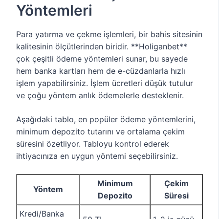
Yöntemleri
Para yatırma ve çekme işlemleri, bir bahis sitesinin
kalitesinin ölçütlerinden biridir. **Holiganbet**
çok çeşitli ödeme yöntemleri sunar, bu sayede
hem banka kartları hem de e-cüzdanlarla hızlı
işlem yapabilirsiniz. İşlem ücretleri düşük tutulur
ve çoğu yöntem anlık ödemelerle desteklenir.
Aşağıdaki tablo, en popüler ödeme yöntemlerini,
minimum depozito tutarını ve ortalama çekim
süresini özetliyor. Tabloyu kontrol ederek
ihtiyacınıza en uygun yöntemi seçebilirsiniz.
Minimum
Çekim
Yöntem
Depozito
Süresi
Kredi/Banka