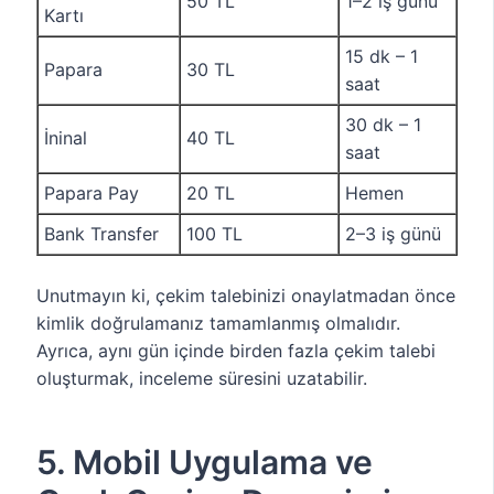
50 TL
1–2 iş günü
Kartı
15 dk – 1
Papara
30 TL
saat
30 dk – 1
İninal
40 TL
saat
Papara Pay
20 TL
Hemen
Bank Transfer
100 TL
2–3 iş günü
Unutmayın ki, çekim talebinizi onaylatmadan önce
kimlik doğrulamanız tamamlanmış olmalıdır.
Ayrıca, aynı gün içinde birden fazla çekim talebi
oluşturmak, inceleme süresini uzatabilir.
5. Mobil Uygulama ve