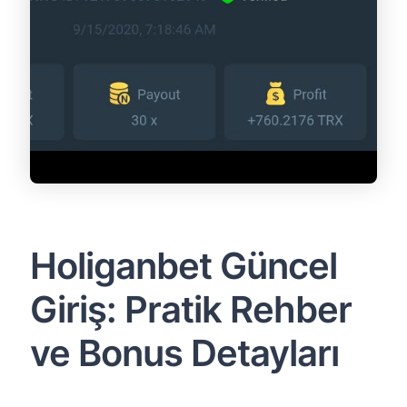
Holiganbet Güncel
Giriş: Pratik Rehber
ve Bonus Detayları