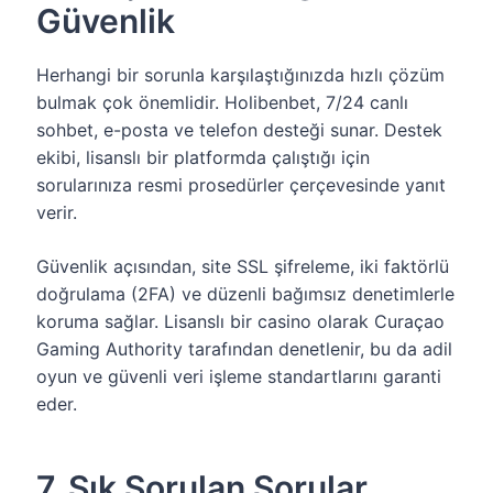
Güvenlik
Herhangi bir sorunla karşılaştığınızda hızlı çözüm
bulmak çok önemlidir. Holibenbet, 7/24 canlı
sohbet, e-posta ve telefon desteği sunar. Destek
ekibi, lisanslı bir platformda çalıştığı için
sorularınıza resmi prosedürler çerçevesinde yanıt
verir.
Güvenlik açısından, site SSL şifreleme, iki faktörlü
doğrulama (2FA) ve düzenli bağımsız denetimlerle
koruma sağlar. Lisanslı bir casino olarak Curaçao
Gaming Authority tarafından denetlenir, bu da adil
oyun ve güvenli veri işleme standartlarını garanti
eder.
7. Sık Sorulan Sorular