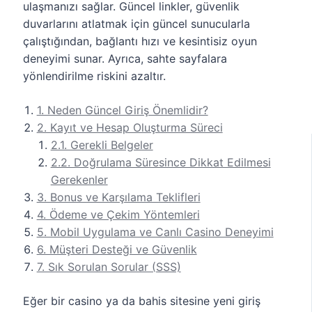
ulaşmanızı sağlar. Güncel linkler, güvenlik
duvarlarını atlatmak için güncel sunucularla
çalıştığından, bağlantı hızı ve kesintisiz oyun
deneyimi sunar. Ayrıca, sahte sayfalara
yönlendirilme riskini azaltır.
1. Neden Güncel Giriş Önemlidir?
2. Kayıt ve Hesap Oluşturma Süreci
2.1. Gerekli Belgeler
2.2. Doğrulama Süresince Dikkat Edilmesi
Gerekenler
3. Bonus ve Karşılama Teklifleri
4. Ödeme ve Çekim Yöntemleri
5. Mobil Uygulama ve Canlı Casino Deneyimi
6. Müşteri Desteği ve Güvenlik
7. Sık Sorulan Sorular (SSS)
Eğer bir casino ya da bahis sitesine yeni giriş