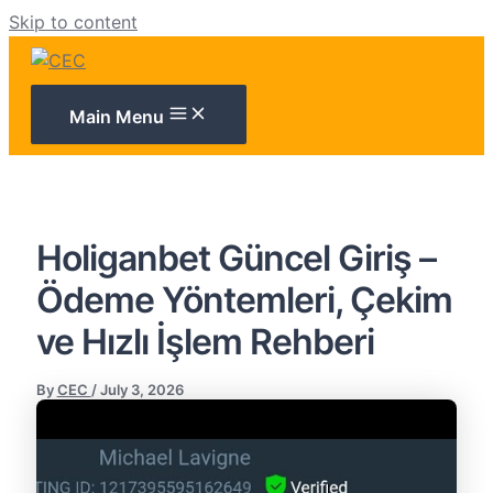
Skip to content
CEC
Main Menu
Holiganbet Güncel Giriş –
Ödeme Yöntemleri, Çekim
ve Hızlı İşlem Rehberi
By
CEC
/
July 3, 2026