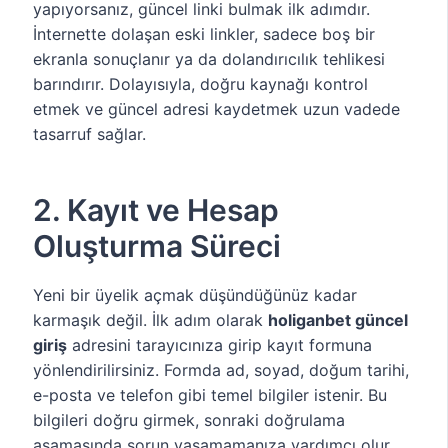
yapıyorsanız, güncel linki bulmak ilk adımdır.
İnternette dolaşan eski linkler, sadece boş bir
ekranla sonuçlanır ya da dolandırıcılık tehlikesi
barındırır. Dolayısıyla, doğru kaynağı kontrol
etmek ve güncel adresi kaydetmek uzun vadede
tasarruf sağlar.
2. Kayıt ve Hesap
Oluşturma Süreci
Yeni bir üyelik açmak düşündüğünüz kadar
karmaşık değil. İlk adım olarak
holiganbet güncel
giriş
adresini tarayıcınıza girip kayıt formuna
yönlendirilirsiniz. Formda ad, soyad, doğum tarihi,
e-posta ve telefon gibi temel bilgiler istenir. Bu
bilgileri doğru girmek, sonraki doğrulama
aşamasında sorun yaşamamanıza yardımcı olur.