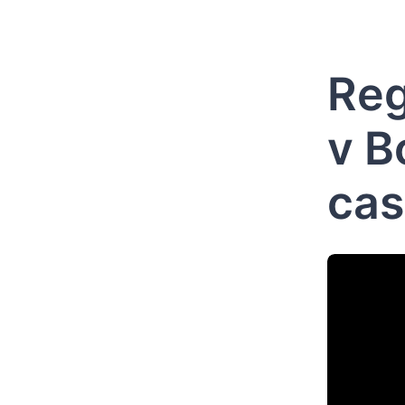
Reg
v B
cas