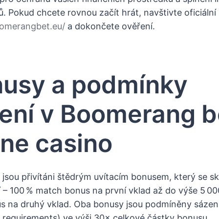
 Pokud chcete rovnou začít hrát, navštivte oficiální
oomerangbet.eu/
a dokončete ověření.
usy a podmínky
ení v Boomerang b
ine casino
 jsou přivítáni štědrým uvítacím bonusem, který se s
í – 100 % match bonus na první vklad až do výše 5 00
s na druhý vklad. Oba bonusy jsou podmíněny sáze
 requirements) ve výši 30× celkové částky bonusu.