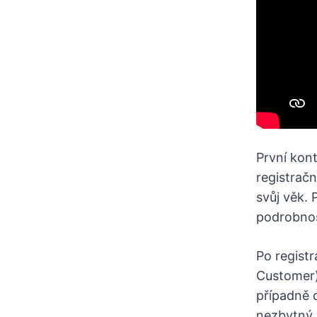
První kon
registračn
svůj věk. 
podrobnos
Po registr
Customer)
případně 
nezbytný 