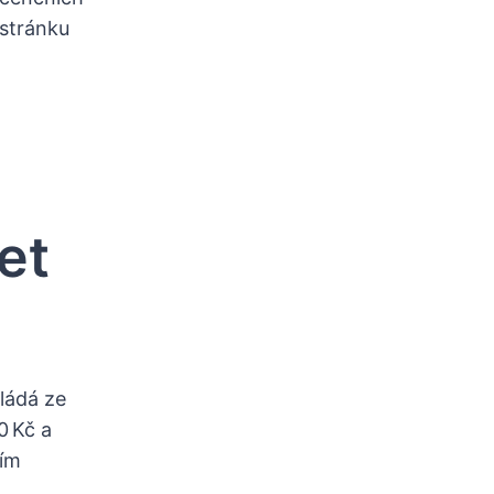
 stránku
et
kládá ze
0 Kč a
ním