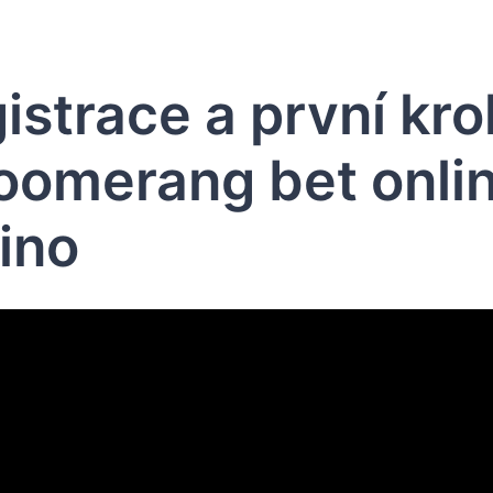
istrace a první kr
oomerang bet onli
ino