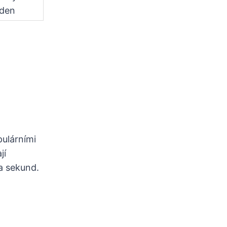
ýden
pulárními
jí
a sekund.