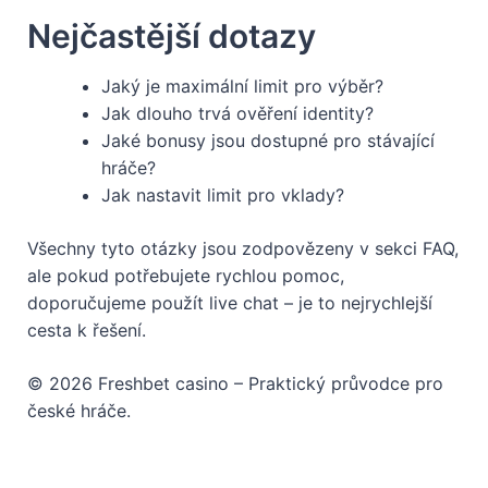
Nejčastější dotazy
Jaký je maximální limit pro výběr?
Jak dlouho trvá ověření identity?
Jaké bonusy jsou dostupné pro stávající
hráče?
Jak nastavit limit pro vklady?
Všechny tyto otázky jsou zodpovězeny v sekci FAQ,
ale pokud potřebujete rychlou pomoc,
doporučujeme použít live chat – je to nejrychlejší
cesta k řešení.
© 2026 Freshbet casino – Praktický průvodce pro
české hráče.