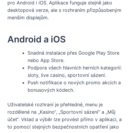
pro Android i iOS. Aplikace funguje stejně jako
desktopová verze, ale s rozhraním přizpůsobeným
menším displejům.
Android a iOS
Snadná instalace přes Google Play Store
nebo App Store.
Podpora všech hlavních herních kategorií:
sloty, live casino, sportovní sázení.
Push notifikace o nových promo akcích a
bonusových kódech.
Uživatelské rozhraní je přehledné, menu je
rozdělené na „Kasino“, „Sportovní sázení“ a „Můj
účet“. Vklad a výběr lze provést přímo v aplikaci, a
to pomocí stejných bezpečnostních opatření jako