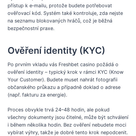
přístup k e‑mailu, protože budete potřebovat
ověřovací kód. Systém také kontroluje, zda nejste
na seznamu blokovaných hráčů, což je běžná
bezpečnostní praxe.
Ověření identity (KYC)
Po prvním vkladu vás Freshbet casino požádá o
ověření identity – typický krok v rámci KYC (Know
Your Customer). Budete muset nahrát fotografii
občanského průkazu a případně doklad o adrese
(např. fakturu za energie).
Proces obvykle trvá 24–48 hodin, ale pokud
všechny dokumenty jsou čitelné, může být schválení
i během několika hodin. Bez ověření nebudete moci
vybírat výhry, takže je dobré tento krok nepodcenit.