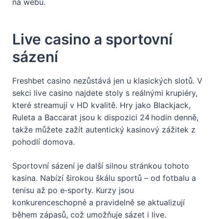
na webu.
Live casino a sportovní
sázení
Freshbet casino nezůstává jen u klasických slotů. V
sekci live casino najdete stoly s reálnými krupiéry,
které streamují v HD kvalitě. Hry jako Blackjack,
Ruleta a Baccarat jsou k dispozici 24 hodin denně,
takže můžete zažít autentický kasinový zážitek z
pohodlí domova.
Sportovní sázení je další silnou stránkou tohoto
kasina. Nabízí širokou škálu sportů – od fotbalu a
tenisu až po e‑sporty. Kurzy jsou
konkurenceschopné a pravidelně se aktualizují
během zápasů, což umožňuje sázet i live.