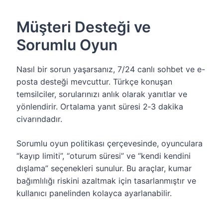
Müşteri Desteği ve
Sorumlu Oyun
Nasıl bir sorun yaşarsanız, 7/24 canlı sohbet ve e-
posta desteği mevcuttur. Türkçe konuşan
temsilciler, sorularınızı anlık olarak yanıtlar ve
yönlendirir. Ortalama yanıt süresi 2‑3 dakika
civarındadır.
Sorumlu oyun politikası çerçevesinde, oyunculara
“kayıp limiti”, “oturum süresi” ve “kendi kendini
dışlama” seçenekleri sunulur. Bu araçlar, kumar
bağımlılığı riskini azaltmak için tasarlanmıştır ve
kullanıcı panelinden kolayca ayarlanabilir.