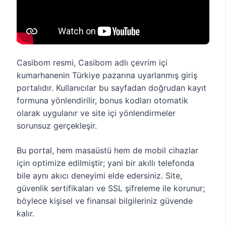
Casibom resmi, Casibom adlı çevrim içi
kumarhanenin Türkiye pazarına uyarlanmış giriş
portalıdır. Kullanıcılar bu sayfadan doğrudan kayıt
formuna yönlendirilir, bonus kodları otomatik
olarak uygulanır ve site içi yönlendirmeler
sorunsuz gerçekleşir.
Bu portal, hem masaüstü hem de mobil cihazlar
için optimize edilmiştir; yani bir akıllı telefonda
bile aynı akıcı deneyimi elde edersiniz. Site,
güvenlik sertifikaları ve SSL şifreleme ile korunur;
böylece kişisel ve finansal bilgileriniz güvende
kalır.