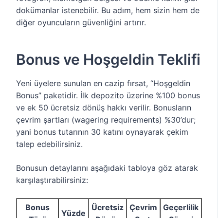
dokümanlar istenebilir. Bu adım, hem sizin hem de
diğer oyuncuların güvenliğini artırır.
Bonus ve Hoşgeldin Teklifi
Yeni üyelere sunulan en cazip fırsat, “Hoşgeldin
Bonus” paketidir. İlk depozito üzerine %100 bonus
ve ek 50 ücretsiz dönüş hakkı verilir. Bonusların
çevrim şartları (wagering requirements) %30’dur;
yani bonus tutarının 30 katını oynayarak çekim
talep edebilirsiniz.
Bonusun detaylarını aşağıdaki tabloya göz atarak
karşılaştırabilirsiniz:
Bonus
Ücretsiz
Çevrim
Geçerlilik
Yüzde