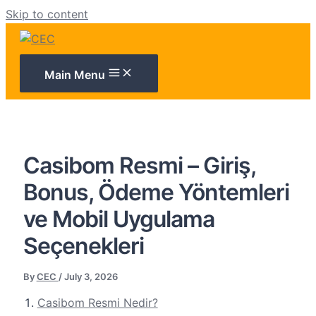
Skip to content
CEC
Main Menu
Casibom Resmi – Giriş,
Bonus, Ödeme Yöntemleri
ve Mobil Uygulama
Seçenekleri
By
CEC
/
July 3, 2026
Casibom Resmi Nedir?