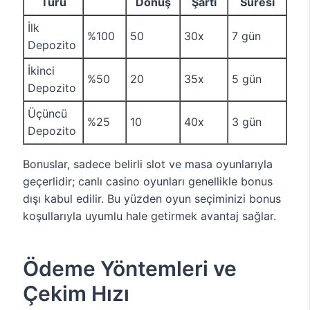
Türü
Dönüş
Şartı
Süresi
İlk
%100
50
30x
7 gün
Depozito
İkinci
%50
20
35x
5 gün
Depozito
Üçüncü
%25
10
40x
3 gün
Depozito
Bonuslar, sadece belirli slot ve masa oyunlarıyla
geçerlidir; canlı casino oyunları genellikle bonus
dışı kabul edilir. Bu yüzden oyun seçiminizi bonus
koşullarıyla uyumlu hale getirmek avantaj sağlar.
Ödeme Yöntemleri ve
Çekim Hızı