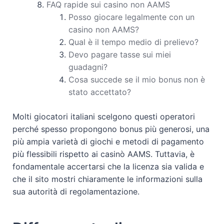
FAQ rapide sui casino non AAMS
Posso giocare legalmente con un
casino non AAMS?
Qual è il tempo medio di prelievo?
Devo pagare tasse sui miei
guadagni?
Cosa succede se il mio bonus non è
stato accettato?
Molti giocatori italiani scelgono questi operatori
perché spesso propongono bonus più generosi, una
più ampia varietà di giochi e metodi di pagamento
più flessibili rispetto ai casinò AAMS. Tuttavia, è
fondamentale accertarsi che la licenza sia valida e
che il sito mostri chiaramente le informazioni sulla
sua autorità di regolamentazione.