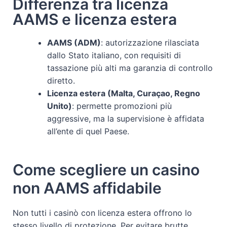
Differenza tra licenza
AAMS e licenza estera
AAMS (ADM)
: autorizzazione rilasciata
dallo Stato italiano, con requisiti di
tassazione più alti ma garanzia di controllo
diretto.
Licenza estera (Malta, Curaçao, Regno
Unito)
: permette promozioni più
aggressive, ma la supervisione è affidata
all’ente di quel Paese.
Come scegliere un casino
non AAMS affidabile
Non tutti i casinò con licenza estera offrono lo
stesso livello di protezione. Per evitare brutte