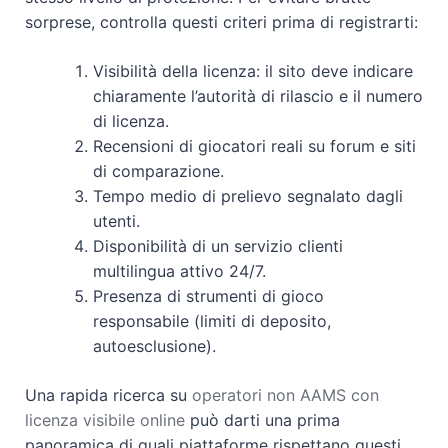
sorprese, controlla questi criteri prima di registrarti:
Visibilità della licenza: il sito deve indicare
chiaramente l’autorità di rilascio e il numero
di licenza.
Recensioni di giocatori reali su forum e siti
di comparazione.
Tempo medio di prelievo segnalato dagli
utenti.
Disponibilità di un servizio clienti
multilingua attivo 24/7.
Presenza di strumenti di gioco
responsabile (limiti di deposito,
autoesclusione).
Una rapida ricerca su
operatori non AAMS con
licenza visibile online
può darti una prima
panoramica di quali piattaforme rispettano questi