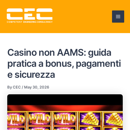
Skip
Post
Mai
to
navigation
Men
content
CEC
Casino non AAMS: guida
pratica a bonus, pagamenti
e sicurezza
By
CEC
/
May 30, 2026