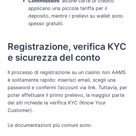
Commissioni
: alcune carte di credito
applicano una piccola tariffa per il
deposito, mentre i prelievi su wallet sono
spesso gratuiti.
Registrazione, verifica KYC
e sicurezza del conto
Il processo di registrazione su un casino non AAMS
è solitamente rapido: inserisci email, scegli una
password e confermi l’account via link. Tuttavia, per
poter effettuare il primo prelievo, la maggior parte
dei siti richiede la verifica KYC (Know Your
Customer).
Le documentazioni più comuni sono: