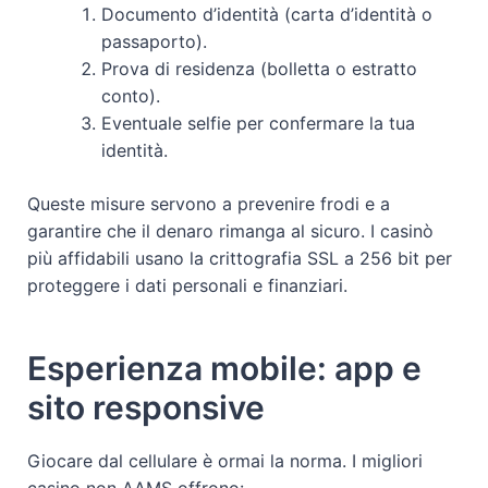
Documento d’identità (carta d’identità o
passaporto).
Prova di residenza (bolletta o estratto
conto).
Eventuale selfie per confermare la tua
identità.
Queste misure servono a prevenire frodi e a
garantire che il denaro rimanga al sicuro. I casinò
più affidabili usano la crittografia SSL a 256 bit per
proteggere i dati personali e finanziari.
Esperienza mobile: app e
sito responsive
Giocare dal cellulare è ormai la norma. I migliori