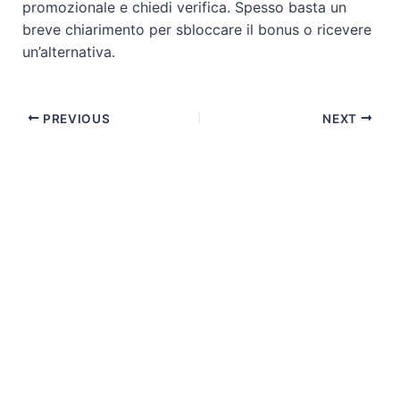
promozionale e chiedi verifica. Spesso basta un
breve chiarimento per sbloccare il bonus o ricevere
un’alternativa.
PREVIOUS
NEXT