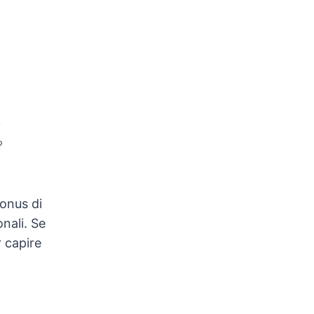
?
?
bonus di
nali. Se
r capire