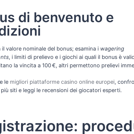
us di benvenuto e
dizioni
il valore nominale del bonus; esamina i
wagering
ents
, i limiti di prelievo e i giochi ai quali il bonus è val
itano la vincita a 100 €, altri permettono prelievi imme
e le
migliori piattaforme casino online europei
, confr
più siti e leggi le recensioni dei giocatori esperti.
istrazione: proced