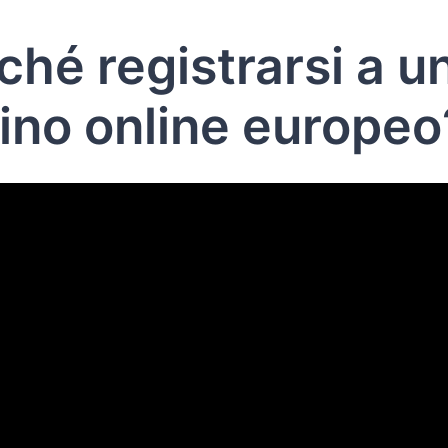
ché registrarsi a u
ino online europeo