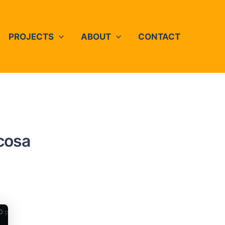
PROJECTS
ABOUT
CONTACT
 cosa