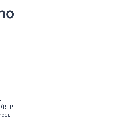
ino
e
o (RTP
rodi.