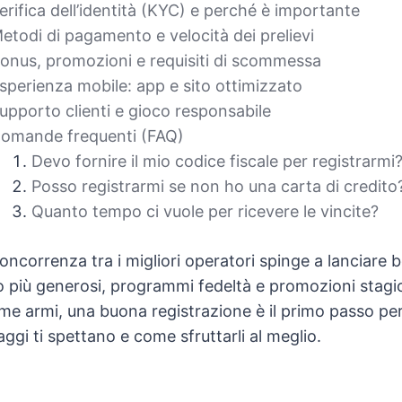
erifica dell’identità (KYC) e perché è importante
etodi di pagamento e velocità dei prelievi
onus, promozioni e requisiti di scommessa
sperienza mobile: app e sito ottimizzato
upporto clienti e gioco responsabile
omande frequenti (FAQ)
Devo fornire il mio codice fiscale per registrarmi
Posso registrarmi se non ho una carta di credito
Quanto tempo ci vuole per ricevere le vincite?
 concorrenza tra i migliori operatori spinge a lanciare 
 più generosi, programmi fedeltà e promozioni stagio
rime armi, una buona registrazione è il primo passo pe
aggi ti spettano e come sfruttarli al meglio.