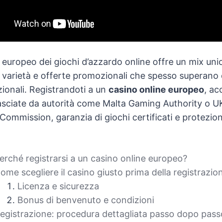
 europeo dei giochi d’azzardo online offre un mix uni
 varietà e offerte promozionali che spesso superano 
ionali. Registrandoti a un
casino online europeo
, ac
lasciate da autorità come Malta Gaming Authority o U
ommission, garanzia di giochi certificati e protezion
erché registrarsi a un casino online europeo?
ome scegliere il casino giusto prima della registrazio
Licenza e sicurezza
Bonus di benvenuto e condizioni
egistrazione: procedura dettagliata passo dopo pass