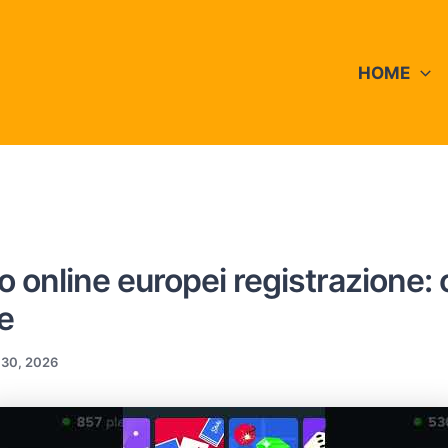
HOME
o online europei registrazione:
e
 30, 2026