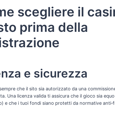
e scegliere il cas
sto prima della
istrazione
enza e sicurezza
sempre che il sito sia autorizzato da una commission
ta. Una licenza valida ti assicura che il gioco sia equ
o) e che i tuoi fondi siano protetti da normative anti‑f