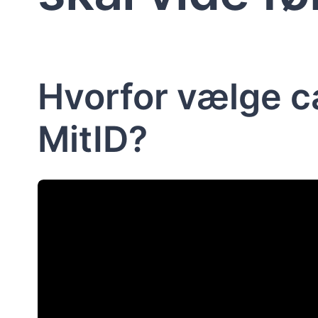
Hvorfor vælge c
MitID?