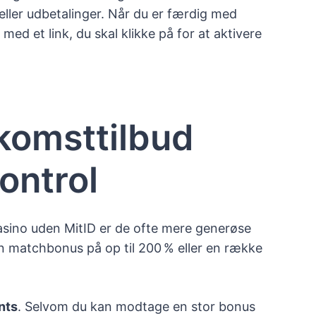
eller udbetalinger. Når du er færdig med
med et link, du skal klikke på for at aktivere
komsttilbud
ontrol
asino uden MitID er de ofte mere generøse
 matchbonus på op til 200 % eller en række
nts
. Selvom du kan modtage en stor bonus