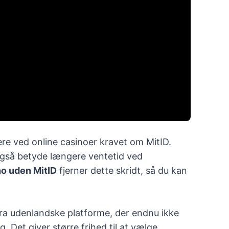
ere ved online casinoer kravet om MitID.
også betyde længere ventetid ved
no uden MitID
fjerner dette skridt, så du kan
fra udenlandske platforme, der endnu ikke
. Det giver større frihed til at vælge