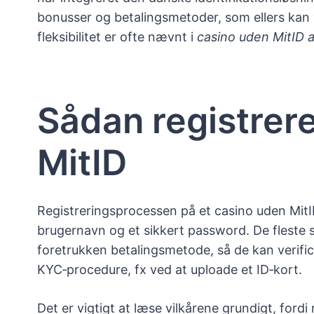
bonusser og betalingsmetoder, som ellers kan
fleksibilitet er ofte nævnt i
casino uden MitID 
Sådan registrer
MitID
Registreringsprocessen på et casino uden MitID 
brugernavn og et sikkert password. De fleste 
foretrukken betalingsmetode, så de kan verific
KYC‑procedure, fx ved at uploade et ID‑kort.
Det er vigtigt at læse vilkårene grundigt, ford