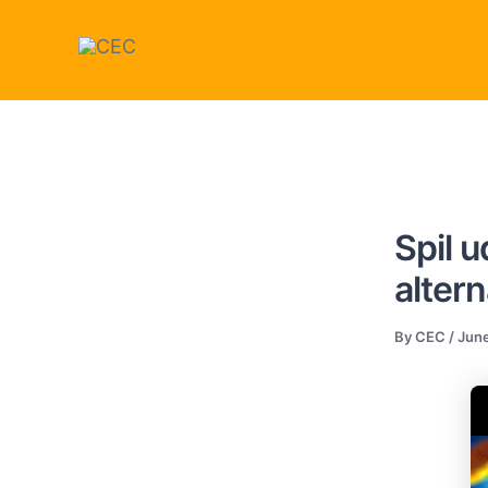
Skip
Post
to
navigation
CEC
content
Spil u
alter
By
CEC
/
June