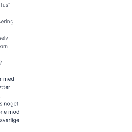
ofus”
cering
selv
n om
?
rer med
ytter
,
is noget
lene mod
svarlige