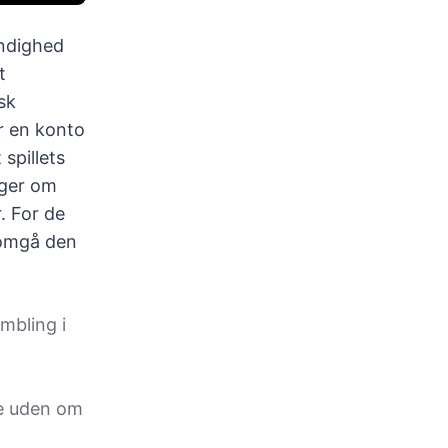
yndighed
t
sk
ar en konto
 spillets
nger om
. For de
 omgå den
mbling i
le uden om