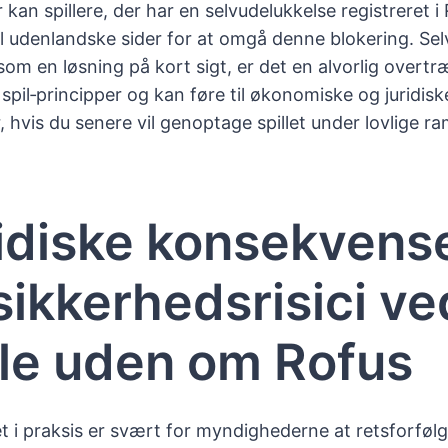
kan spillere, der har en selvudelukkelse registreret i
il udenlandske sider for at omgå denne blokering. Se
som en løsning på kort sigt, er det en alvorlig overtr
 spil‑principper og kan føre til økonomiske og juridisk
 hvis du senere vil genoptage spillet under lovlige r
idiske konsekvens
sikkerhedsrisici ve
lle uden om Rofus
t i praksis er svært for myndighederne at retsforføl