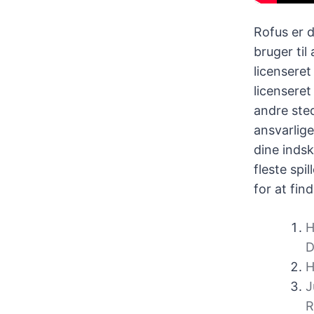
Rofus er 
bruger til 
licenseret
licenseret
andre sted
ansvarlig
dine indsk
fleste sp
for at fin
H
D
H
J
R