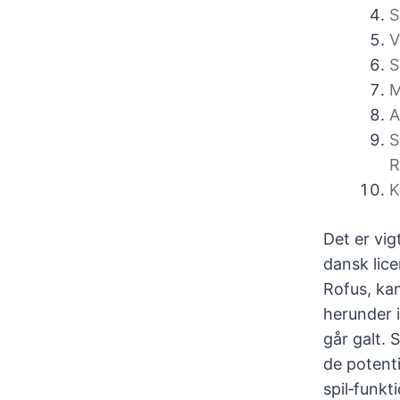
S
V
S
M
A
S
R
K
Det er vig
dansk lice
Rofus, kan
herunder i
går galt. 
de potenti
spil‑funkt