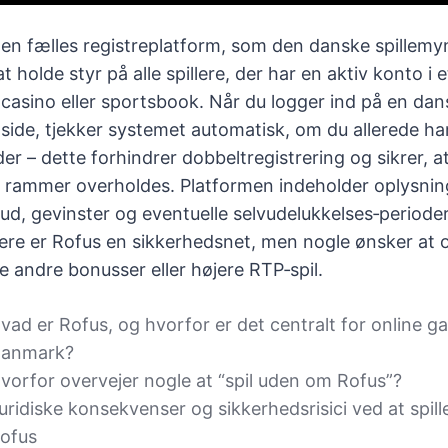
den fælles registreplatform, som den danske spillem
at holde styr på alle spillere, der har en aktiv konto i e
 casino eller sportsbook. Når du logger ind på en dan
 side, tjekker systemet automatisk, om du allerede h
er – dette forhindrer dobbeltregistrering og sikrer, at
e rammer overholdes. Platformen indeholder oplysni
ud, gevinster og eventuelle selvudelukkelses‑perioder
illere er Rofus en sikkerhedsnet, men nogle ønsker at
de andre bonusser eller højere RTP‑spil.
vad er Rofus, og hvorfor er det centralt for online ga
anmark?
vorfor overvejer nogle at “spil uden om Rofus”?
uridiske konsekvenser og sikkerhedsrisici ved at spil
ofus