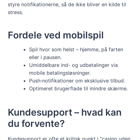
styre notifikationerne, så de ikke bliver en kilde til
stress.
Fordele ved mobilspil
Spil hvor som helst – hjemme, på farten
eller i pausen.
Umiddelbare ind- og udbetalinger via
mobile betalingsløsninger.
Push‑notifikationer om eksklusive tilbud.
Optimeret brugerflade til mindre skærme.
Kundesupport – hvad kan
du forvente?
Kundesupport er ofte et kritisk punkt i “casino uden