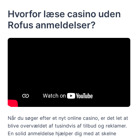
Hvorfor læse casino uden
Rofus anmeldelser?
Når du søger efter et nyt online casino, er det let at
blive overvældet af tusindvis af tilbud og reklamer.
En solid anmeldelse hjælper dig med at skelne