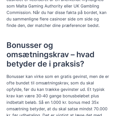
som Malta Gaming Authority eller UK Gambling
Commission. Når du har disse fakta på bordet, kan
du sammenligne flere casinoer side om side og
finde den, der matcher dine præferencer bedst.
Bonusser og
omsætningskrav – hvad
betyder de i praksis?
Bonusser kan virke som en gratis gevinst, men de er
ofte bundet til omsætningskrav, som du skal
opfylde, før du kan trække gevinster ud. Et typisk
krav kan være 30‑40 gange bonusbeløbet plus
indbetalt beløb. Så en 1.000 kr. bonus med 35x
omsætning betyder, at du skal satse mindst 70.000
kr. før udbetaling. Det er vigtigt at læse det med