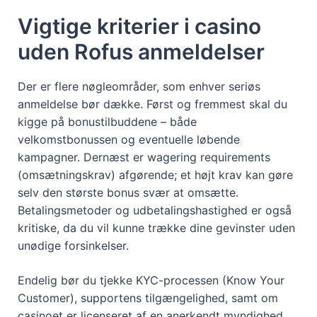
Vigtige kriterier i casino
uden Rofus anmeldelser
Der er flere nøgleområder, som enhver seriøs
anmeldelse bør dække. Først og fremmest skal du
kigge på bonustilbuddene – både
velkomstbonussen og eventuelle løbende
kampagner. Dernæst er wagering requirements
(omsætningskrav) afgørende; et højt krav kan gøre
selv den største bonus svær at omsætte.
Betalingsmetoder og udbetalingshastighed er også
kritiske, da du vil kunne trække dine gevinster uden
unødige forsinkelser.
Endelig bør du tjekke KYC-processen (Know Your
Customer), supportens tilgængelighed, samt om
casinoet er licenseret af en anerkendt myndighed