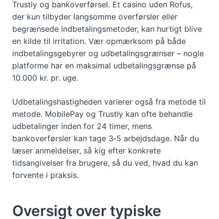
Trustly og bankoverførsel. Et casino uden Rofus,
der kun tilbyder langsomme overførsler eller
begrænsede indbetalingsmetoder, kan hurtigt blive
en kilde til irritation. Vær opmærksom på både
indbetalingsgebyrer og udbetalingsgrænser – nogle
platforme har en maksimal udbetalingsgrænse på
10.000 kr. pr. uge.
Udbetalingshastigheden varierer også fra metode til
metode. MobilePay og Trustly kan ofte behandle
udbetalinger inden for 24 timer, mens
bankoverførsler kan tage 3‑5 arbejdsdage. Når du
læser anmeldelser, så kig efter konkrete
tidsangivelser fra brugere, så du ved, hvad du kan
forvente i praksis.
Oversigt over typiske