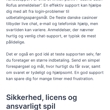
Rofus anmeldelser”. En effektiv support kan hjælpe
dig med alt fra login‑problemer til
udbetalingsspørgsmål. De fleste danske casinoer
tilbyder live chat, e‑mail og telefonisk hjælp, men
svartiden kan variere. Anmeldelser, der nævner
hurtig og venlig chat-support, er typisk de mest
pålidelige.
Det er også en god idé at teste supporten selv, før
du foretager en større indbetaling. Send en simpel
forespørgsel og mål, hvor hurtigt du får svar, samt
om svaret er tydeligt og hjælpsomt. En god support
kan spare dig for mange timer med frustration.
Sikkerhed, licens og
ansvarligt spil