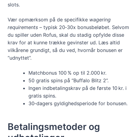
slots.
Vær opmærksom på de specifikke
wagering
requirements
– typisk 20‑30x bonusbeløbet. Selvom
du spiller uden Rofus, skal du stadig opfylde disse
krav for at kunne trække gevinster ud. Læs altid
vilkårene grundigt, så du ved, hvornår bonusen er
“udnyttet”.
Matchbonus 100 % op til 2.000 kr.
50 gratis spins på “Buffalo Blitz 2”.
Ingen indbetalingskrav på de første 10 kr. i
gratis spins.
30‑dagers gyldighedsperiode for bonusen.
Betalingsmetoder og