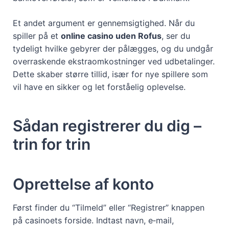
Et andet argument er gennemsigtighed. Når du
spiller på et
online casino uden Rofus
, ser du
tydeligt hvilke gebyrer der pålægges, og du undgår
overraskende ekstraomkostninger ved udbetalinger.
Dette skaber større tillid, især for nye spillere som
vil have en sikker og let forståelig oplevelse.
Sådan registrerer du dig –
trin for trin
Oprettelse af konto
Først finder du “Tilmeld” eller “Registrer” knappen
på casinoets forside. Indtast navn, e‑mail,