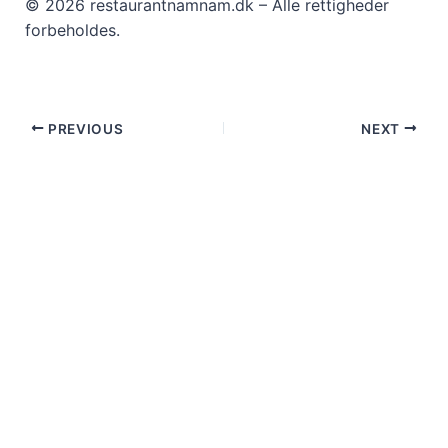
© 2026 restaurantnamnam.dk – Alle rettigheder
forbeholdes.
PREVIOUS
NEXT