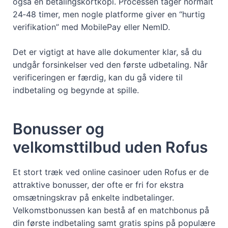
også en betalingskortkopi. Processen tager normalt
24‑48 timer, men nogle platforme giver en “hurtig
verifikation” med MobilePay eller NemID.
Det er vigtigt at have alle dokumenter klar, så du
undgår forsinkelser ved den første udbetaling. Når
verificeringen er færdig, kan du gå videre til
indbetaling og begynde at spille.
Bonusser og
velkomsttilbud uden Rofus
Et stort træk ved online casinoer uden Rofus er de
attraktive bonusser, der ofte er fri for ekstra
omsætningskrav på enkelte indbetalinger.
Velkomstbonussen kan bestå af en matchbonus på
din første indbetaling samt gratis spins på populære