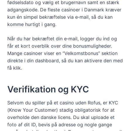
fødselsdato og vælg et brugernavn samt en stærk
adgangskode. De fleste casinoer i Danmark kræver
kun én simpel bekræftelse via e‑mail, så du kan
komme hurtigt i gang.
Når du har bekræftet din e‑mail, logger du ind og
får et kort overblik over dine bonusmuligheder.
Mange casinoer viser en “Velkomstbonus” sektion
direkte i din dashboard, så du kan aktivere den med
få klik.
Verifikation og KYC
Selvom du spiller på et casino uden Rofus, er KYC
(Know Your Customer) stadig obligatorisk for at
overholde den danske licens. Du skal uploade et
foto af dit ID, bevis på adresse og nogle gange