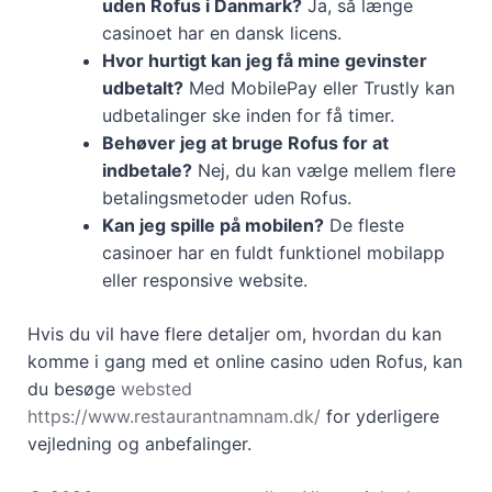
uden Rofus i Danmark?
Ja, så længe
casinoet har en dansk licens.
Hvor hurtigt kan jeg få mine gevinster
udbetalt?
Med MobilePay eller Trustly kan
udbetalinger ske inden for få timer.
Behøver jeg at bruge Rofus for at
indbetale?
Nej, du kan vælge mellem flere
betalingsmetoder uden Rofus.
Kan jeg spille på mobilen?
De fleste
casinoer har en fuldt funktionel mobilapp
eller responsive website.
Hvis du vil have flere detaljer om, hvordan du kan
komme i gang med et online casino uden Rofus, kan
du besøge
websted
https://www.restaurantnamnam.dk/
for yderligere
vejledning og anbefalinger.