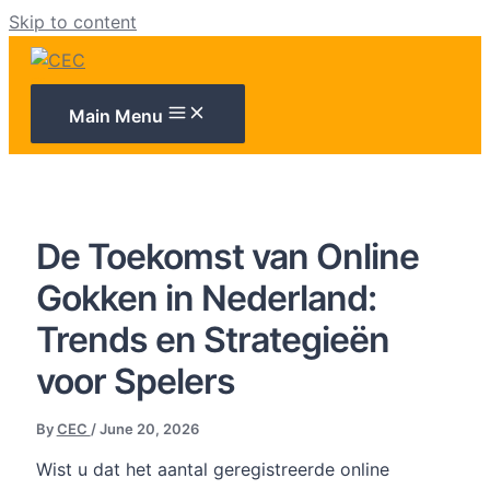
Skip to content
CEC
Main Menu
De Toekomst van Online
Gokken in Nederland:
Trends en Strategieën
voor Spelers
By
CEC
/
June 20, 2026
Wist u dat het aantal geregistreerde online