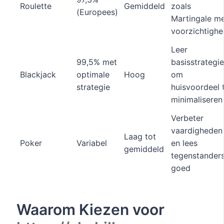
Roulette
Gemiddeld
zoals
(Europees)
Martingale m
voorzichtighe
Leer
99,5% met
basisstrategie
Blackjack
optimale
Hoog
om
strategie
huisvoordeel 
minimaliseren
Verbeter
vaardigheden
Laag tot
Poker
Variabel
en lees
gemiddeld
tegenstander
goed
Waarom Kiezen voor