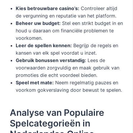
Kies betrouwbare casino’s:
Controleer altijd
de vergunning en reputatie van het platform.
Beheer uw budget:
Stel een strikt budget in en
houd u daaraan om financiële problemen te
voorkomen.
Leer de spellen kennen:
Begrijp de regels en
kansen van elk spel voordat u inzet.
Gebruik bonussen verstandig:
Lees de
voorwaarden zorgvuldig en maak gebruik van
promoties die echt voordeel bieden.
Speel met mate:
Neem regelmatig pauzes en
voorkom gokverslaving door bewust te spelen.
Analyse van Populaire
Spelcategorieën in