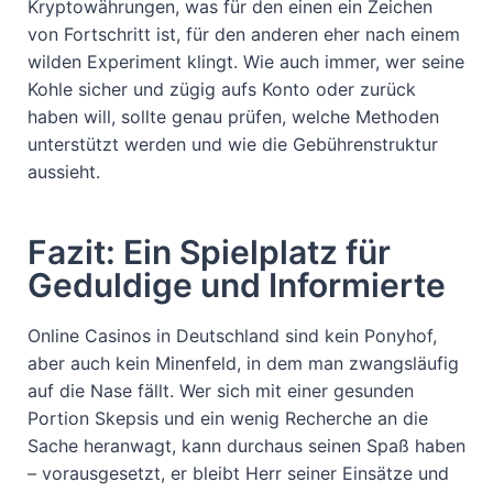
Kryptowährungen, was für den einen ein Zeichen
von Fortschritt ist, für den anderen eher nach einem
wilden Experiment klingt. Wie auch immer, wer seine
Kohle sicher und zügig aufs Konto oder zurück
haben will, sollte genau prüfen, welche Methoden
unterstützt werden und wie die Gebührenstruktur
aussieht.
Fazit: Ein Spielplatz für
Geduldige und Informierte
Online Casinos in Deutschland sind kein Ponyhof,
aber auch kein Minenfeld, in dem man zwangsläufig
auf die Nase fällt. Wer sich mit einer gesunden
Portion Skepsis und ein wenig Recherche an die
Sache heranwagt, kann durchaus seinen Spaß haben
– vorausgesetzt, er bleibt Herr seiner Einsätze und