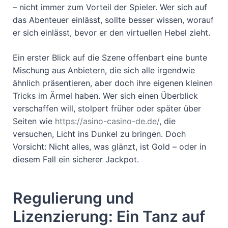
– nicht immer zum Vorteil der Spieler. Wer sich auf
das Abenteuer einlässt, sollte besser wissen, worauf
er sich einlässt, bevor er den virtuellen Hebel zieht.
Ein erster Blick auf die Szene offenbart eine bunte
Mischung aus Anbietern, die sich alle irgendwie
ähnlich präsentieren, aber doch ihre eigenen kleinen
Tricks im Ärmel haben. Wer sich einen Überblick
verschaffen will, stolpert früher oder später über
Seiten wie
https://asino-casino-de.de/
, die
versuchen, Licht ins Dunkel zu bringen. Doch
Vorsicht: Nicht alles, was glänzt, ist Gold – oder in
diesem Fall ein sicherer Jackpot.
Regulierung und
Lizenzierung: Ein Tanz auf