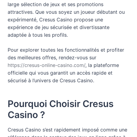
large sélection de jeux et ses promotions
attractives. Que vous soyez un joueur débutant ou
expérimenté, Cresus Casino propose une
expérience de jeu sécurisée et divertissante
adaptée à tous les profils.
Pour explorer toutes les fonctionnalités et profiter
des meilleures offres, rendez-vous sur
https://cresus-online-casino.com/
, la plateforme
officielle qui vous garantit un accès rapide et
sécurisé à l’univers de Cresus Casino.
Pourquoi Choisir Cresus
Casino ?
Cresus Casino s’est rapidement imposé comme une