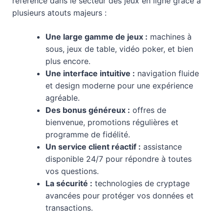
référence dans le secteur des jeux en ligne grâce à
plusieurs atouts majeurs :
Une large gamme de jeux :
machines à
sous, jeux de table, vidéo poker, et bien
plus encore.
Une interface intuitive :
navigation fluide
et design moderne pour une expérience
agréable.
Des bonus généreux :
offres de
bienvenue, promotions régulières et
programme de fidélité.
Un service client réactif :
assistance
disponible 24/7 pour répondre à toutes
vos questions.
La sécurité :
technologies de cryptage
avancées pour protéger vos données et
transactions.