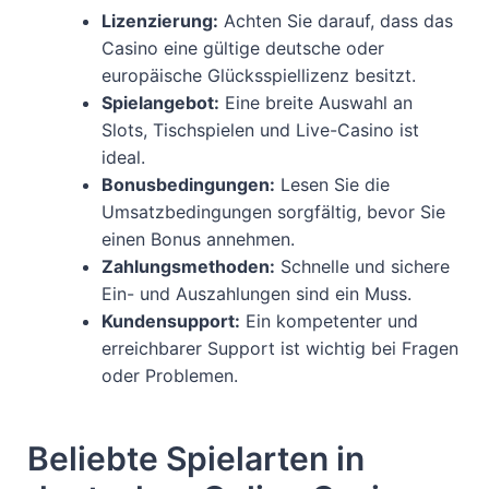
Lizenzierung:
Achten Sie darauf, dass das
Casino eine gültige deutsche oder
europäische Glücksspiellizenz besitzt.
Spielangebot:
Eine breite Auswahl an
Slots, Tischspielen und Live-Casino ist
ideal.
Bonusbedingungen:
Lesen Sie die
Umsatzbedingungen sorgfältig, bevor Sie
einen Bonus annehmen.
Zahlungsmethoden:
Schnelle und sichere
Ein- und Auszahlungen sind ein Muss.
Kundensupport:
Ein kompetenter und
erreichbarer Support ist wichtig bei Fragen
oder Problemen.
Beliebte Spielarten in