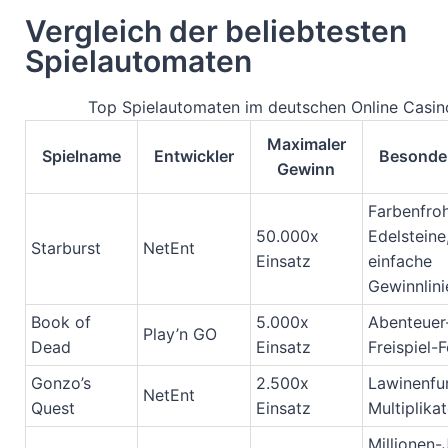
Vergleich der beliebtesten
Spielautomaten
Top Spielautomaten im deutschen Online Casin
Maximaler
Spielname
Entwickler
Besonde
Gewinn
Farbenfro
50.000x
Edelsteine
Starburst
NetEnt
Einsatz
einfache
Gewinnlini
Book of
5.000x
Abenteuer
Play’n GO
Dead
Einsatz
Freispiel-
Gonzo’s
2.500x
Lawinenfun
NetEnt
Quest
Einsatz
Multiplika
Millionen-