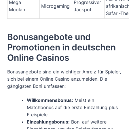
Mega
Progressiver
Microgaming
afrikanisc
Moolah
Jackpot
Safari-Th
Bonusangebote und
Promotionen in deutschen
Online Casinos
Bonusangebote sind ein wichtiger Anreiz für Spieler,
sich bei einem Online Casino anzumelden. Die
gängigsten Boni umfassen:
Willkommensbonus:
Meist ein
Matchbonus auf die erste Einzahlung plus
Freispiele.
Einzahlungsbonus:
Boni auf weitere