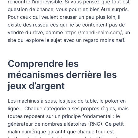
rencontre l’imprévisible. Si vous pensez que tout est
question de chance, vous pourriez bien être surpris.
Pour ceux qui veulent creuser un peu plus loin, il
existe des ressources qui ne se contentent pas de
vendre du rêve, comme
https://mahdi-naim.com/
, un
site qui explore le sujet avec un regard moins naïf.
Comprendre les
mécanismes derrière les
jeux d’argent
Les machines à sous, les jeux de table, le poker en
ligne… Chaque catégorie a ses propres règles, mais
toutes reposent sur un principe fondamental : le
générateur de nombres aléatoires (RNG). Ce petit
malin numérique garantit que chaque tour est