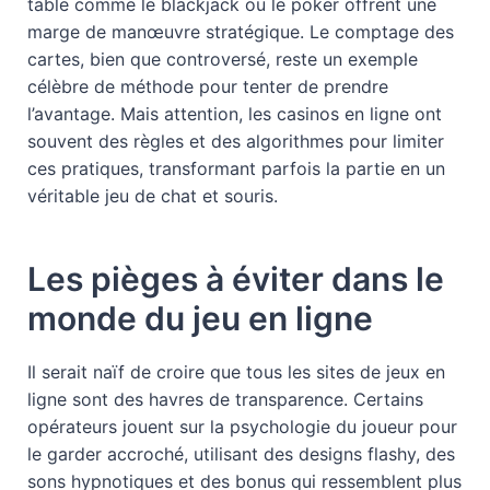
table comme le blackjack ou le poker offrent une
marge de manœuvre stratégique. Le comptage des
cartes, bien que controversé, reste un exemple
célèbre de méthode pour tenter de prendre
l’avantage. Mais attention, les casinos en ligne ont
souvent des règles et des algorithmes pour limiter
ces pratiques, transformant parfois la partie en un
véritable jeu de chat et souris.
Les pièges à éviter dans le
monde du jeu en ligne
Il serait naïf de croire que tous les sites de jeux en
ligne sont des havres de transparence. Certains
opérateurs jouent sur la psychologie du joueur pour
le garder accroché, utilisant des designs flashy, des
sons hypnotiques et des bonus qui ressemblent plus