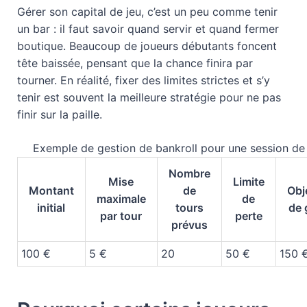
Gérer son capital de jeu, c’est un peu comme tenir
un bar : il faut savoir quand servir et quand fermer
boutique. Beaucoup de joueurs débutants foncent
tête baissée, pensant que la chance finira par
tourner. En réalité, fixer des limites strictes et s’y
tenir est souvent la meilleure stratégie pour ne pas
finir sur la paille.
Exemple de gestion de bankroll pour une session de
Nombre
Mise
Limite
Montant
de
Obj
maximale
de
initial
tours
de 
par tour
perte
prévus
100 €
5 €
20
50 €
150 