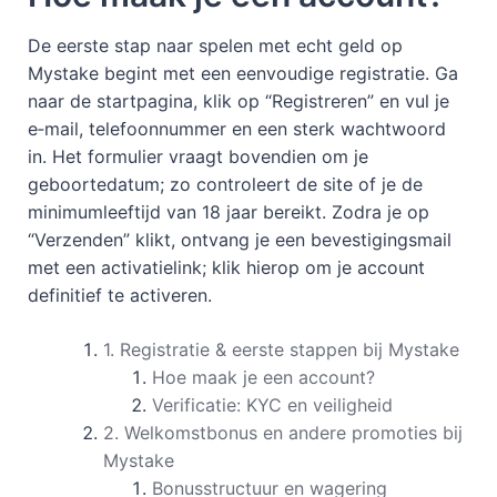
De eerste stap naar spelen met echt geld op
Mystake begint met een eenvoudige registratie. Ga
naar de startpagina, klik op “Registreren” en vul je
e‑mail, telefoonnummer en een sterk wachtwoord
in. Het formulier vraagt bovendien om je
geboortedatum; zo controleert de site of je de
minimumleeftijd van 18 jaar bereikt. Zodra je op
“Verzenden” klikt, ontvang je een bevestigingsmail
met een activatielink; klik hierop om je account
definitief te activeren.
1. Registratie & eerste stappen bij Mystake
Hoe maak je een account?
Verificatie: KYC en veiligheid
2. Welkomstbonus en andere promoties bij
Mystake
Bonusstructuur en wagering