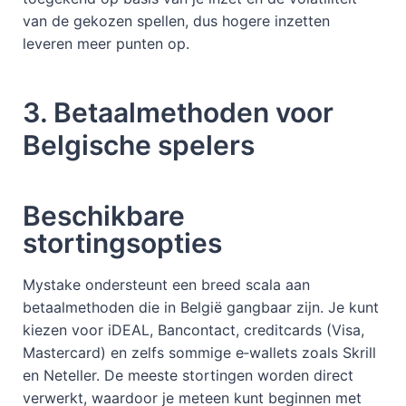
van de gekozen spellen, dus hogere inzetten
leveren meer punten op.
3. Betaalmethoden voor
Belgische spelers
Beschikbare
stortingsopties
Mystake ondersteunt een breed scala aan
betaalmethoden die in België gangbaar zijn. Je kunt
kiezen voor iDEAL, Bancontact, creditcards (Visa,
Mastercard) en zelfs sommige e‑wallets zoals Skrill
en Neteller. De meeste stortingen worden direct
verwerkt, waardoor je meteen kunt beginnen met