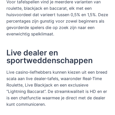
Voor tafelspellen vind je meerdere varianten van
roulette, blackjack en baccarat, elk met een
huisvoordeel dat varieert tussen 0,5% en 1,5%. Deze
percentages zijn gunstig voor zowel beginners als
gevorderde spelers die op zoek zijn naar een
evenwichtig spelklimaat.
Live dealer en
sportweddenschappen
Live casino‑liefhebbers kunnen kiezen uit een breed
scala aan live dealer‑tafels, waaronder Real‑Time
Roulette, Live Blackjack en een exclusieve
“Lightning Baccarat”. De streamkwaliteit is HD en er
is een chatfunctie waarmee je direct met de dealer
kunt communiceren.