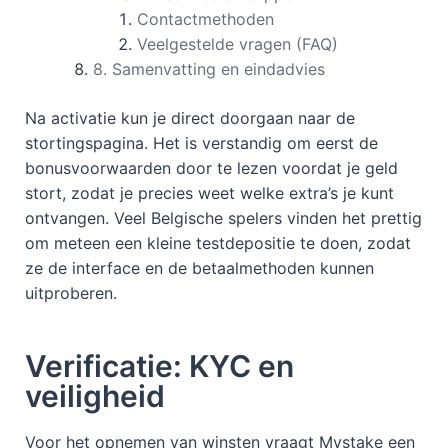
Contactmethoden
Veelgestelde vragen (FAQ)
8. Samenvatting en eindadvies
Na activatie kun je direct doorgaan naar de
stortingspagina. Het is verstandig om eerst de
bonusvoorwaarden door te lezen voordat je geld
stort, zodat je precies weet welke extra’s je kunt
ontvangen. Veel Belgische spelers vinden het prettig
om meteen een kleine testdepositie te doen, zodat
ze de interface en de betaalmethoden kunnen
uitproberen.
Verificatie: KYC en
veiligheid
Voor het opnemen van winsten vraagt Mystake een