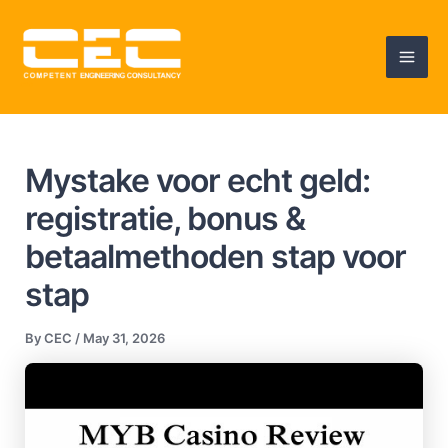
Skip
Post
Mai
to
navigation
Men
content
CEC
Mystake voor echt geld:
registratie, bonus &
betaalmethoden stap voor
stap
By
CEC
/
May 31, 2026