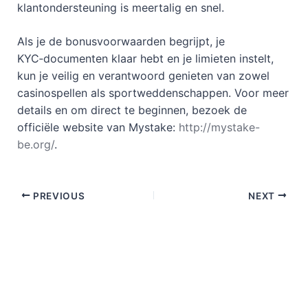
klantondersteuning is meertalig en snel.
Als je de bonusvoorwaarden begrijpt, je
KYC‑documenten klaar hebt en je limieten instelt,
kun je veilig en verantwoord genieten van zowel
casinospellen als sportweddenschappen. Voor meer
details en om direct te beginnen, bezoek de
officiële website van Mystake:
http://mystake-
be.org/
.
PREVIOUS
NEXT