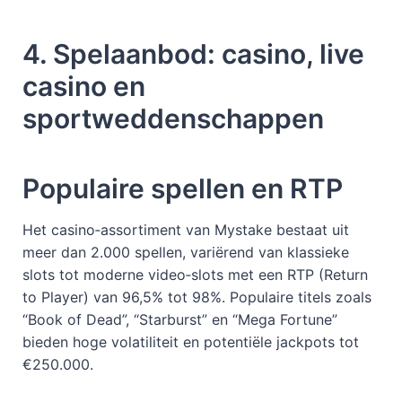
4. Spelaanbod: casino, live
casino en
sportweddenschappen
Populaire spellen en RTP
Het casino‑assortiment van Mystake bestaat uit
meer dan 2.000 spellen, variërend van klassieke
slots tot moderne video‑slots met een RTP (Return
to Player) van 96,5% tot 98%. Populaire titels zoals
“Book of Dead”, “Starburst” en “Mega Fortune”
bieden hoge volatiliteit en potentiële jackpots tot
€250.000.