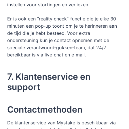
instellen voor stortingen en verliezen.
Er is ook een “reality check”‑functie die je elke 30
minuten een pop‑up toont om je te herinneren aan
de tijd die je hebt besteed. Voor extra
ondersteuning kun je contact opnemen met de
speciale verantwoord‑gokken‑team, dat 24/7
bereikbaar is via live‑chat en e‑mail.
7. Klantenservice en
support
Contactmethoden
De klantenservice van Mystake is beschikbaar via