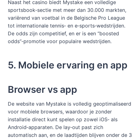
Naast het casino biedt Mystake een volledige
sportsbook‑sectie met meer dan 30.000 markten,
variërend van voetbal in de Belgische Pro League
tot internationale tennis‑ en e‑sports‑wedstrijden.
De odds zijn competitief, en er is een “boosted
odds”‑promotie voor populaire wedstrijden.
5. Mobiele ervaring en app
Browser vs app
De website van Mystake is volledig geoptimaliseerd
voor mobiele browsers, waardoor je zonder
installatie direct kunt spelen op zowel iOS‑ als
Android‑apparaten. De lay‑out past zich
automatisch aan, en de laadtijden blijven onder de 3