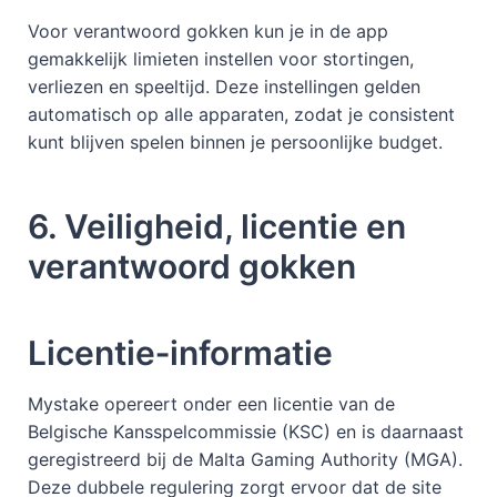
Voor verantwoord gokken kun je in de app
gemakkelijk limieten instellen voor stortingen,
verliezen en speeltijd. Deze instellingen gelden
automatisch op alle apparaten, zodat je consistent
kunt blijven spelen binnen je persoonlijke budget.
6. Veiligheid, licentie en
verantwoord gokken
Licentie‑informatie
Mystake opereert onder een licentie van de
Belgische Kansspelcommissie (KSC) en is daarnaast
geregistreerd bij de Malta Gaming Authority (MGA).
Deze dubbele regulering zorgt ervoor dat de site