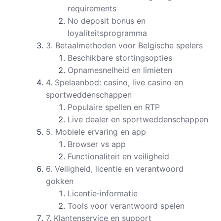
requirements
No deposit bonus en
loyaliteitsprogramma
3. Betaalmethoden voor Belgische spelers
Beschikbare stortingsopties
Opnamesnelheid en limieten
4. Spelaanbod: casino, live casino en
sportweddenschappen
Populaire spellen en RTP
Live dealer en sportweddenschappen
5. Mobiele ervaring en app
Browser vs app
Functionaliteit en veiligheid
6. Veiligheid, licentie en verantwoord
gokken
Licentie‑informatie
Tools voor verantwoord spelen
7. Klantenservice en support