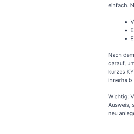
einfach. 
V
E
E
Nach dem A
darauf, um
kurzes KY
innerhalb
Wichtig: 
Ausweis, 
neu anleg