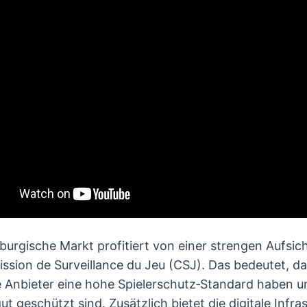
burgische Markt profitiert von einer strengen Aufsic
ssion de Surveillance du Jeu (CSJ). Das bedeutet, d
te Anbieter eine hohe Spielerschutz‑Standard haben u
ut geschützt sind. Zusätzlich bietet die digitale Infra