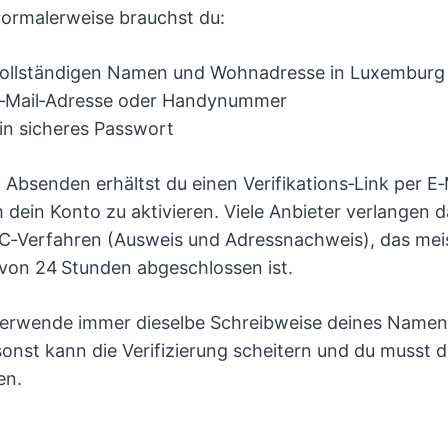
Normalerweise brauchst du:
ollständigen Namen und Wohnadresse in Luxemburg
‑Mail‑Adresse oder Handynummer
in sicheres Passwort
bsenden erhältst du einen Verifikations‑Link per E‑M
 dein Konto zu aktivieren. Viele Anbieter verlangen 
C‑Verfahren (Ausweis und Adressnachweis), das mei
 von 24 Stunden abgeschlossen ist.
Verwende immer dieselbe Schreibweise deines Namen
sonst kann die Verifizierung scheitern und du musst 
en.