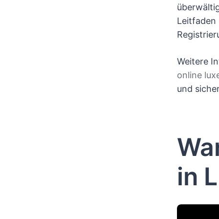
überwälti
Leitfaden 
Registrie
Weitere In
online lu
und sicher
War
in 