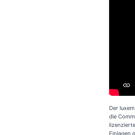
Der luxem
die Commi
lizenzier
Einlagen g