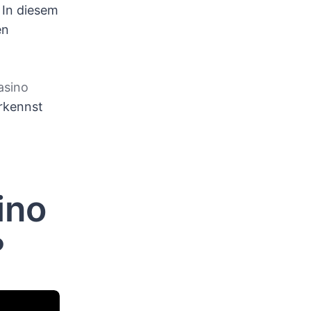
 In diesem
en
asino
erkennst
ino
?