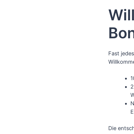
Wi
Bo
Fast jedes
Willkomme
1
2
W
N
E
Die entsc