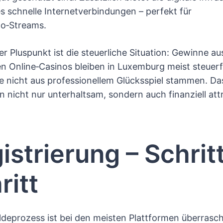
s schnelle Internetverbindungen – perfekt für
no‑Streams.
er Pluspunkt ist die steuerliche Situation: Gewinne au
en Online‑Casinos bleiben in Luxemburg meist steuerf
ie nicht aus professionellem Glücksspiel stammen. D
n nicht nur unterhaltsam, sondern auch finanziell attr
istrierung – Schritt
ritt
deprozess ist bei den meisten Plattformen überrasc